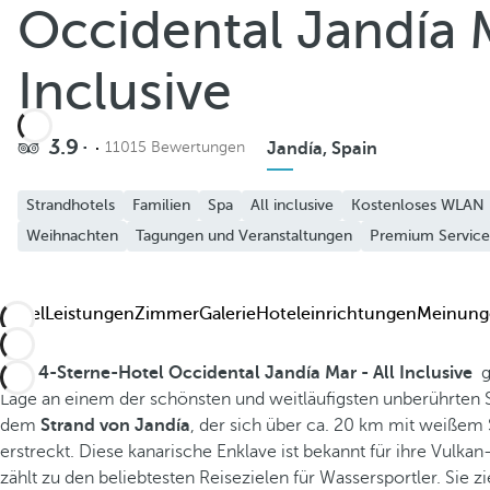
Occidental Jandía M
Zu Favoriten hinzufügen
Weitere Fotos und Videos anzeigen
Inclusive
3.9
11015 Bewertungen
Jandía, Spain
Strandhotels
Familien
Spa
All inclusive
Kostenloses WLAN
Weihnachten
Tagungen und Veranstaltungen
Premium Service
Hotel
Leistungen
Zimmer
Galerie
Hoteleinrichtungen
Meinung
Das
4-Sterne-Hotel Occidental Jandía Mar - All Inclusive
g
Lage an einem der schönsten und weitläufigsten unberührten
dem
Strand von Jandía
, der sich über ca. 20 km mit weißem 
erstreckt. Diese kanarische Enklave ist bekannt für ihre Vulk
zählt zu den beliebtesten Reisezielen für Wassersportler. Sie z