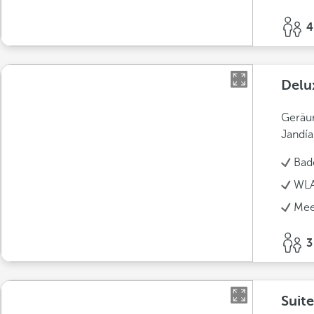
4
Delu
Geräu
Jandía
Bad
WLA
Mee
3
Suit