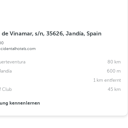
de Vinamar, s/n, 35626, Jandía, Spain
00
cidentalhotels.com
uerteventura
80 km
Jandía
600 m
1 km entfernt
f Club
45 km
ung kennenlernen