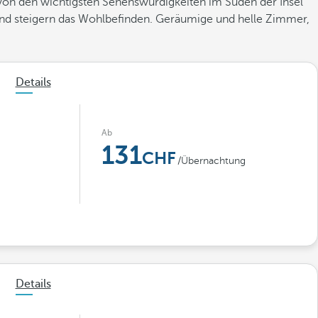
von den wichtigsten Sehenswürdigkeiten im Süden der Insel
 und steigern das Wohlbefinden. Geräumige und helle Zimmer,
Details
Ab
131
/Übernachtung
Details