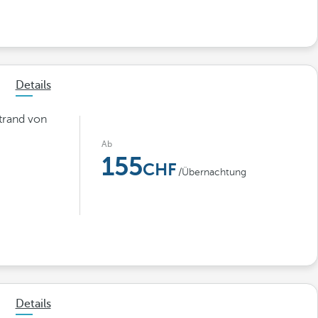
Details
trand von
Ab
155
/Übernachtung
Details