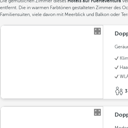
Die gemütlichen Zimmer dieses
Hotels auf Fuerteventura
ve
entfernt. Die in warmen Farbtönen gestalteten Zimmer des Oc
Familiensuiten, viele davon mit Meerblick und Balkon oder Terr
Dopp
Geräum
Kli
Haa
WLA
3
Dopp