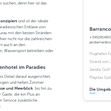
 suchen, denn hier ist das
konzipiert
und ist der ideale
aradiesischen Enklave von
Barranco 
ras mit den besten Stränden
+349285465
hier nicht nur die zahlreichen
jandiamar@oc
rn auch an den
n, Wassersport betreiben oder
Flughafen F
Strand von 
ienhotel im Paradies
Jandía Golf
es Detail darauf ausgerichtet,
Playitas Gol
umigen und hellen Zimmer
asse und Meerblick
bis hin zu
Die Umgeb
 Gäste, die ein Plus an
 Service zusätzliche
.