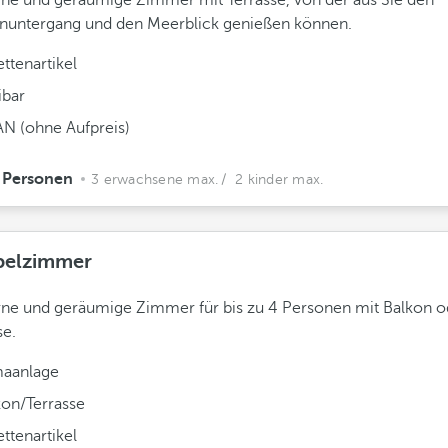
e und geräumige Zimmer mit Terrasse, von der aus Sie den
nuntergang und den Meerblick genießen können.
ettenartikel
ibar
N (ohne Aufpreis)
 Personen
3 erwachsene max.
/ 2 kinder max.
elzimmer
e und geräumige Zimmer für bis zu 4 Personen mit Balkon o
se.
maanlage
kon/Terrasse
ettenartikel