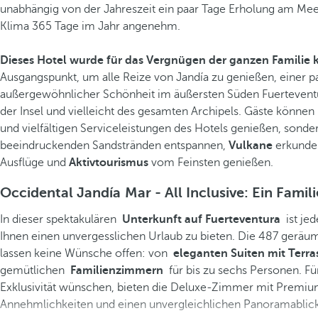
unabhängig von der Jahreszeit ein paar Tage Erholung am Meer
Klima 365 Tage im Jahr angenehm.
Dieses Hotel wurde für das Vergnügen der ganzen Familie 
Ausgangspunkt, um alle Reize von Jandía zu genießen, einer p
außergewöhnlicher Schönheit im äußersten Süden Fuerteventu
der Insel und vielleicht des gesamten Archipels. Gäste können 
und vielfältigen Serviceleistungen des Hotels genießen, sonde
beeindruckenden Sandstränden entspannen,
Vulkane
erkunde
Ausflüge und
Aktivtourismus
vom Feinsten genießen.
Occidental Jandía Mar - All Inclusive: Ein Famil
In dieser spektakulären
Unterkunft auf Fuerteventura
ist jed
Ihnen einen unvergesslichen Urlaub zu bieten. Die 487 gerä
lassen keine Wünsche offen: von
eleganten Suiten mit Terr
gemütlichen
Familienzimmern
für bis zu sechs Personen. Für
Exklusivität wünschen, bieten die Deluxe-Zimmer mit Premium
Annehmlichkeiten und einen unvergleichlichen Panoramablick