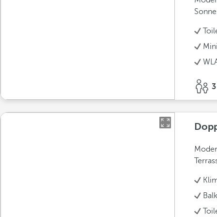
Modern
Sonne
Toil
Min
WLA
3
Dopp
Modern
Terras
Kli
Bal
Toil