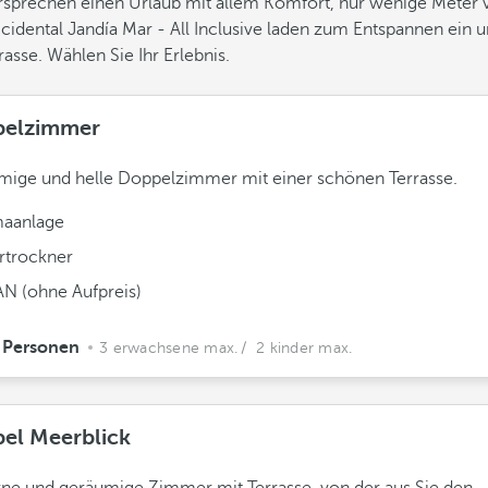
rsprechen einen Urlaub mit allem Komfort, nur wenige Meter 
cidental Jandía Mar - All Inclusive laden zum Entspannen ein
asse. Wählen Sie Ihr Erlebnis.
elzimmer
ige und helle Doppelzimmer mit einer schönen Terrasse.
maanlage
rtrockner
N (ohne Aufpreis)
 Personen
3 erwachsene max.
/ 2 kinder max.
el Meerblick