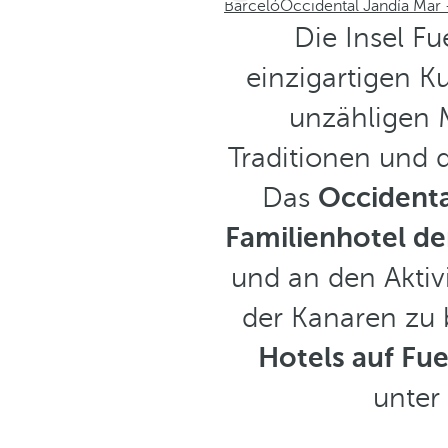
Barceló
Occidental Jandía Mar -
Die Insel Fu
einzigartigen K
unzähligen M
Traditionen und 
Das
Occidental
Familienhotel der
und an den Aktiv
der Kanaren zu 
Hotels auf Fu
unter