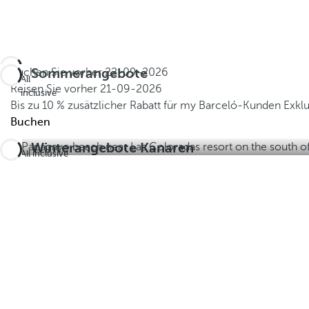
Sommerangebote
Buchen Sie vorher
22-09-2026
All
Reisen Sie vorher
21-09-2026
inclusive
Bis zu 10 % zusätzlicher Rabatt für my Barceló-Kunden
Exkl
Buchen
Winterangebote Kanaren
All inclusive