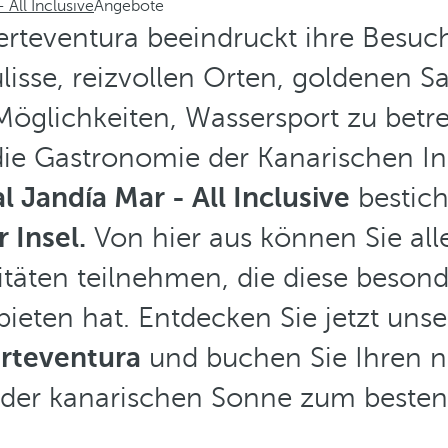
 All Inclusive
Angebote
erteventura beeindruckt ihre Besuc
ulisse, reizvollen Orten, goldenen 
öglichkeiten, Wassersport zu betr
die Gastronomie der Kanarischen In
 Jandía Mar - All Inclusive
bestic
 Insel.
Von hier aus können Sie all
itäten teilnehmen, die diese besonde
bieten hat. Entdecken Sie jetzt uns
erteventura
und buchen Sie Ihren n
 der kanarischen Sonne zum besten 