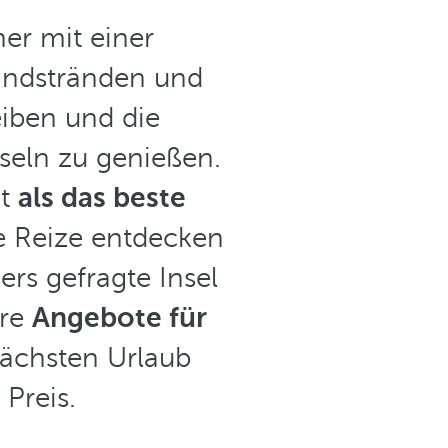
her mit einer
Sandstränden und
eiben und die
seln zu genießen.
ht
als das beste
e Reize entdecken
rs gefragte Insel
ere
Angebote für
ächsten Urlaub
Preis.