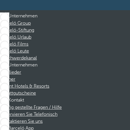
Unternehmen
Barceló Group
Barceló-Stiftung
Barceló Urlaub
Barceló Films
Barceló Leute
Beschwerdekanal
Unternehmen
Mitglieder
Partner
Dorint Hotels & Resorts
Rabattgutscheine
Kontakt
Häufig gestellte Fragen / Hilfe
Reservieren Sie Telefonisch
Kontaktieren Sie uns
Barceló App