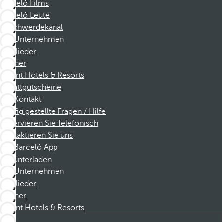
Barceló Films
Barceló Leute
Beschwerdekanal
Unternehmen
Mitglieder
Partner
Dorint Hotels & Resorts
Rabattgutscheine
Kontakt
Häufig gestellte Fragen / Hilfe
Reservieren Sie Telefonisch
Kontaktieren Sie uns
Barceló App
Herunterladen
Unternehmen
Mitglieder
Partner
Dorint Hotels & Resorts