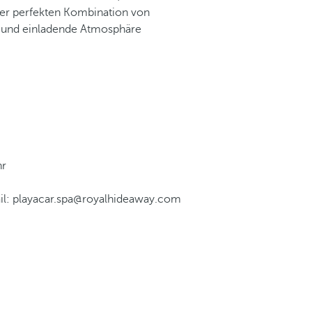
ner perfekten Kombination von
e und einladende Atmosphäre
hr
ail: playacar.spa@royalhideaway.com