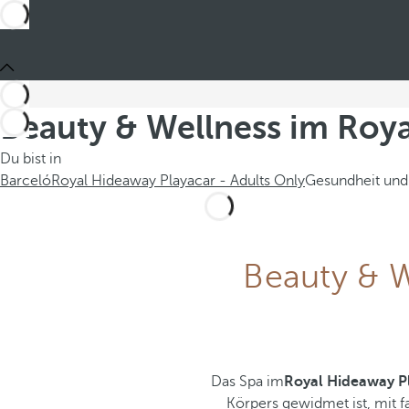
Beauty & Wellness im Roya
Du bist in
Barceló
Royal Hideaway Playacar - Adults Only
Gesundheit und
Beauty & W
Das Spa im
Royal Hideaway Pl
Körpers gewidmet ist, mit 