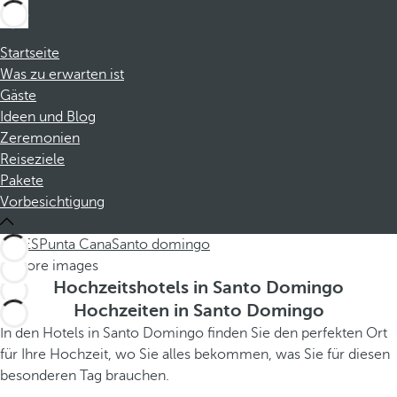
Startseite
Was zu erwarten ist
Gäste
Ideen und Blog
Zeremonien
Reiseziele
Pakete
Vorbesichtigung
ALLES
Punta Cana
Santo domingo
Hochzeitshotels in Santo Domingo
Hochzeiten in Santo Domingo
In den Hotels in Santo Domingo finden Sie den perfekten Ort
für Ihre Hochzeit, wo Sie alles bekommen, was Sie für diesen
besonderen Tag brauchen.