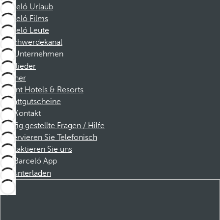
Barceló Urlaub
Barceló Films
Barceló Leute
Beschwerdekanal
Unternehmen
Mitglieder
Partner
Dorint Hotels & Resorts
Rabattgutscheine
Kontakt
Häufig gestellte Fragen / Hilfe
Reservieren Sie Telefonisch
Kontaktieren Sie uns
Barceló App
Herunterladen