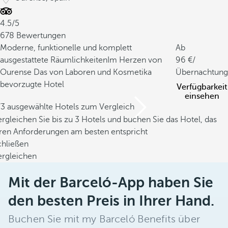
4.5/5
678 Bewertungen
Moderne, funktionelle und komplett
Ab
ausgestattete Räumlichkeiten
Im Herzen von
96
/
Ourense
Das von Laboren und Kosmetika
Übernachtung
bevorzugte Hotel
Verfügbarkeit
einsehen
/3 ausgewählte Hotels zum Vergleich
rgleichen Sie bis zu 3 Hotels und buchen Sie das Hotel, das
hren Anforderungen am besten entspricht
chließen
ergleichen
Mit der Barceló-App haben Sie
den besten Preis in Ihrer Hand.
Buchen Sie mit my Barceló Benefits über