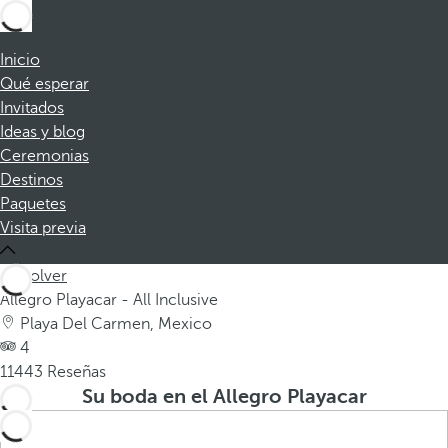
Inicio
Qué esperar
Invitados
Ideas y blog
Ceremonias
Destinos
Paquetes
Visita previa
Volver
Allegro Playacar - All Inclusive
Playa Del Carmen, Mexico
4
11443 Reseñas
Su boda en el Allegro Playacar