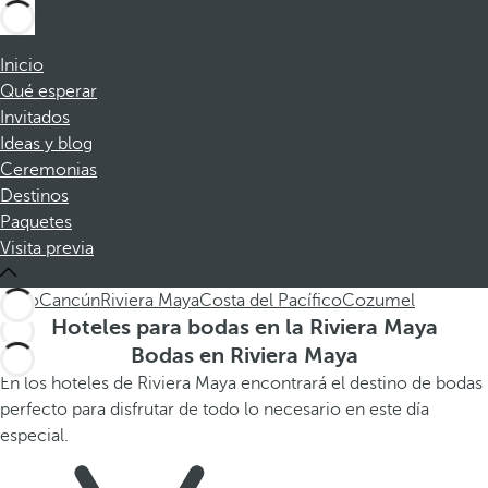
Inicio
Qué esperar
Invitados
Ideas y blog
Ceremonias
Destinos
Paquetes
Visita previa
Todo
Cancún
Riviera Maya
Costa del Pacífico
Cozumel
Hoteles para bodas en la Riviera Maya
Bodas en Riviera Maya
En los hoteles de Riviera Maya encontrará el destino de bodas
perfecto para disfrutar de todo lo necesario en este día
especial.