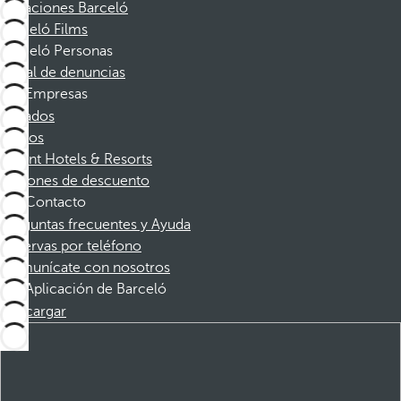
Vacaciones Barceló
Barceló Films
Barceló Personas
Canal de denuncias
Empresas
Afiliados
Socios
Dorint Hotels & Resorts
Cupones de descuento
Contacto
Preguntas frecuentes y Ayuda
Reservas por teléfono
Comunícate con nosotros
Aplicación de Barceló
Descargar