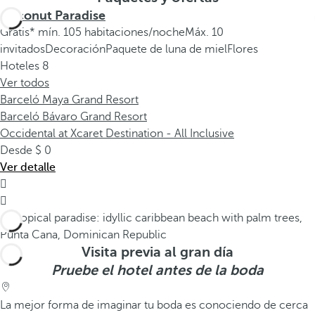
Coconut Paradise
Gratis* mín. 105 habitaciones/noche
Máx. 10
invitados
Decoración
Paquete de luna de miel
Flores
Hoteles
8
Ver todos
Barceló Maya Grand Resort
Barceló Bávaro Grand Resort
Occidental at Xcaret Destination - All Inclusive
Desde
0
Ver detalle


Visita previa al gran día
Pruebe el hotel antes de la boda
La mejor forma de imaginar tu boda es conociendo de cerca