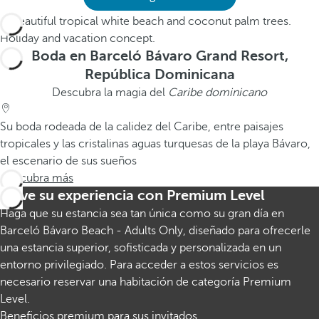
Boda en Barceló Bávaro Grand Resort,
República Dominicana
Descubra la magia del
Caribe dominicano
Su boda rodeada de la calidez del Caribe, entre paisajes
tropicales y las cristalinas aguas turquesas de la playa Bávaro,
el escenario de sus sueños
Descubra más
Eleve su experiencia con Premium Level
Haga que su estancia sea tan única como su gran día en
Barceló Bávaro Beach - Adults Only, diseñado para ofrecerle
una estancia superior, sofisticada y personalizada en un
entorno privilegiado. Para acceder a estos servicios es
necesario reservar una habitación de categoría Premium
Level.
Beneficios premium para sus invitados