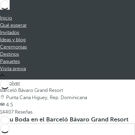
Inicio
Qué esperar
Invitados
Ideas y blog
Ceremonias
Destinos
Paquetes
Visita previa
Volver
Barceló Bávaro Grand Resort
Punta Cana Higuey, Rep. Dominicana
4.5
14407 Reseñas
Su Boda en el Barceló Bávaro Grand Resort