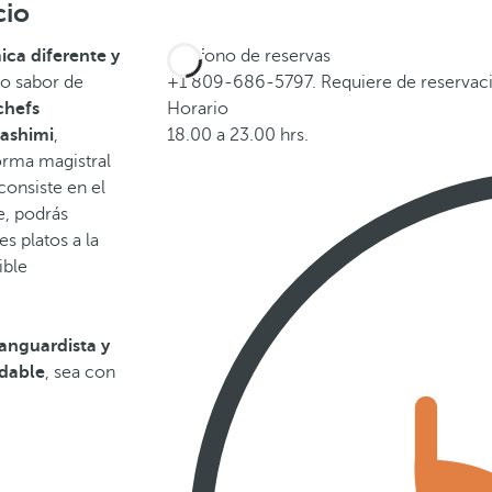
cio
ca diferente y
Teléfono de reservas
ro sabor de
+1 809-686-5797. Requiere de reservaci
chefs
Horario
sashimi
,
18.00 a 23.00 hrs.
orma magistral
consiste en el
e, podrás
s platos a la
ible
anguardista y
idable
, sea con