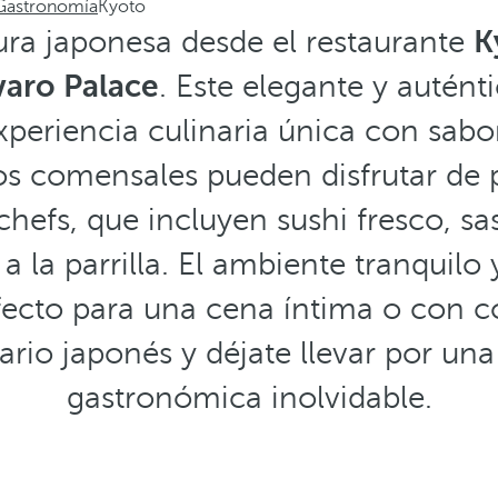
Gastronomía
Kyoto
ura japonesa desde el restaurante
K
varo Palace
. Este elegante y autént
xperiencia culinaria única con sabor
os comensales pueden disfrutar de p
hefs, que incluyen sushi fresco, s
 a la parrilla. El ambiente tranquilo 
rfecto para una cena íntima o con c
nario japonés y déjate llevar por un
gastronómica inolvidable.