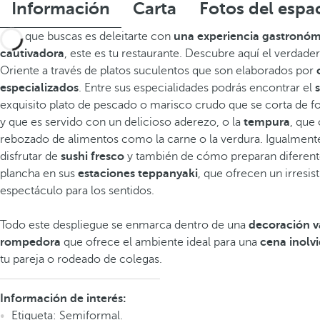
Información
Carta
Fotos del espa
Si lo que buscas es deleitarte con
una experiencia gastronómi
cautivadora
, este es tu restaurante. Descubre aquí el verdade
Oriente a través de platos suculentos que son elaborados por
especializados
. Entre sus especialidades podrás encontrar el
exquisito plato de pescado o marisco crudo que se corta de f
y que es servido con un delicioso aderezo, o la
tempura
, que 
rebozado de alimentos como la carne o la verdura. Igualment
disfrutar de
sushi fresco
y también de cómo preparan diferente
plancha en sus
estaciones teppanyaki
, que ofrecen un irresist
espectáculo para los sentidos.
Todo este despliegue se enmarca dentro de una
decoración v
rompedora
que ofrece el ambiente ideal para una
cena inolv
tu pareja o rodeado de colegas.
Información de interés:
Etiqueta: Semiformal.