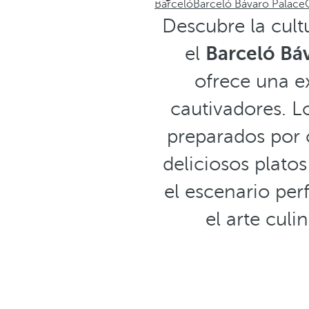
Barceló
Barceló Bávaro Palace
Descubre la cult
el
Barceló Bá
ofrece una e
cautivadores. L
preparados por c
deliciosos platos
el escenario pe
el arte culi