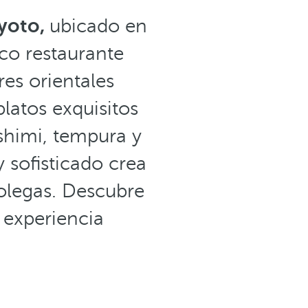
yoto,
ubicado en
ico restaurante
es orientales
latos exquisitos
ashimi, tempura y
y sofisticado crea
olegas. Descubre
a experiencia