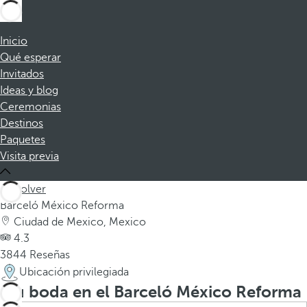
Inicio
Qué esperar
Invitados
Ideas y blog
Ceremonias
Destinos
Paquetes
Visita previa
Volver
Barceló México Reforma
Ciudad de Mexico, Mexico
4.3
3844 Reseñas
Ubicación privilegiada
Su boda en el Barceló México Reforma