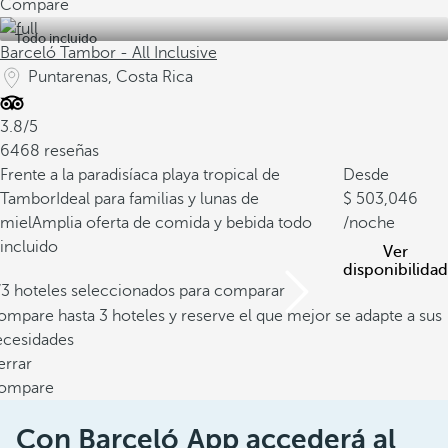
Compare
Todo incluido
Barceló Tambor - All Inclusive
Puntarenas, Costa Rica
3.8/5
6468 reseñas
Frente a la paradisíaca playa tropical de
Desde
Tambor
Ideal para familias y lunas de
503,046
miel
Amplia oferta de comida y bebida todo
/noche
incluido
Ver
disponibilidad
/3 hoteles seleccionados para comparar
mpare hasta 3 hoteles y reserve el que mejor se adapte a sus
ecesidades
errar
ompare
Con Barceló App accederá al