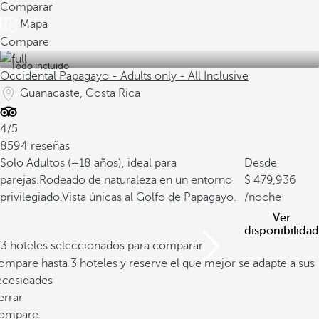
Comparar
Mapa
Compare
Todo incluido
Occidental Papagayo - Adults only - All Inclusive
Guanacaste, Costa Rica
4/5
8594 reseñas
Solo Adultos (+18 años), ideal para
Desde
parejas.
Rodeado de naturaleza en un entorno
479,936
privilegiado.
Vista únicas al Golfo de Papagayo.
/noche
Ver
disponibilidad
/3 hoteles seleccionados para comparar
mpare hasta 3 hoteles y reserve el que mejor se adapte a sus
ecesidades
errar
ompare