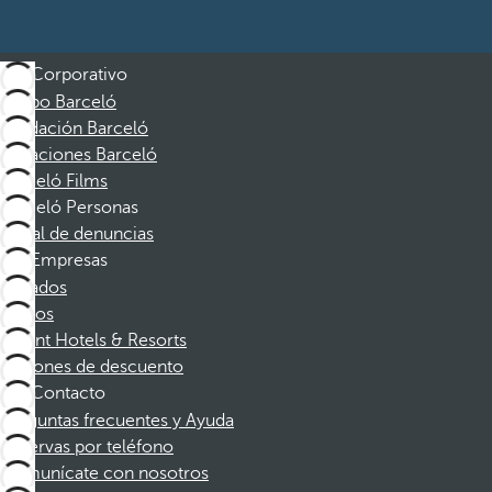
Corporativo
Grupo Barceló
Fundación Barceló
Vacaciones Barceló
Barceló Films
Barceló Personas
Canal de denuncias
Empresas
Afiliados
Socios
Dorint Hotels & Resorts
Cupones de descuento
Contacto
Preguntas frecuentes y Ayuda
Reservas por teléfono
Comunícate con nosotros