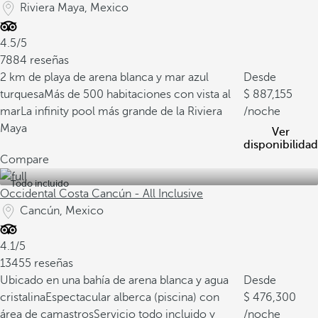
Riviera Maya, Mexico
4.5/5
7884 reseñas
2 km de playa de arena blanca y mar azul
Desde
turquesa
Más de 500 habitaciones con vista al
887,155
mar
La infinity pool más grande de la Riviera
/noche
Maya
Ver
disponibilidad
Compare
Todo incluido
Occidental Costa Cancún - All Inclusive
Cancún, Mexico
4.1/5
13455 reseñas
Ubicado en una bahía de arena blanca y agua
Desde
cristalina
Espectacular alberca (piscina) con
476,300
área de camastros
Servicio todo incluido y
/noche