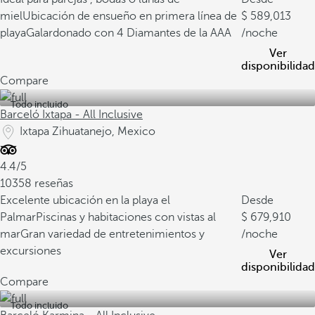
miel
Ubicación de ensueño en primera línea de
589,013
playa
Galardonado con 4 Diamantes de la AAA
/noche
Ver
disponibilidad
Compare
Todo incluido
Barceló Ixtapa - All Inclusive
Ixtapa Zihuatanejo, Mexico
4.4/5
10358 reseñas
Excelente ubicación en la playa el
Desde
Palmar
Piscinas y habitaciones con vistas al
679,910
mar
Gran variedad de entretenimientos y
/noche
excursiones
Ver
disponibilidad
Compare
Todo incluido