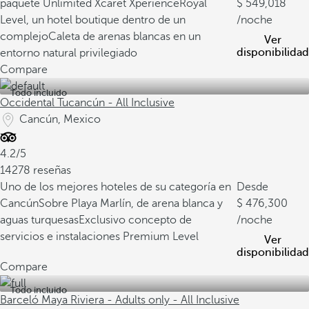
paquete Unlimited Xcaret Xperience
Royal
549,018
Level, un hotel boutique dentro de un
/noche
complejo
Caleta de arenas blancas en un
Ver
disponibilidad
entorno natural privilegiado
Compare
Todo incluido
Occidental Tucancún - All Inclusive
Cancún, Mexico
4.2/5
14278 reseñas
Uno de los mejores hoteles de su categoría en
Desde
Cancún
Sobre Playa Marlín, de arena blanca y
476,300
aguas turquesas
Exclusivo concepto de
/noche
servicios e instalaciones Premium Level
Ver
disponibilidad
Compare
Todo incluido
Barceló Maya Riviera - Adults only - All Inclusive