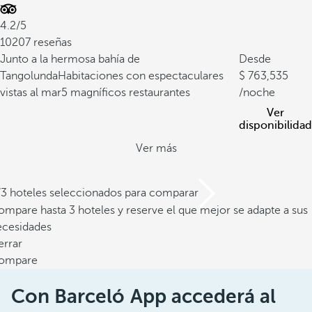
4.2/5
10207 reseñas
Junto a la hermosa bahía de
Desde
Tangolunda
Habitaciones con espectaculares
763,535
vistas al mar
5 magníficos restaurantes
/noche
Ver
disponibilidad
Ver más
/3 hoteles seleccionados para comparar
mpare hasta 3 hoteles y reserve el que mejor se adapte a sus
ecesidades
errar
ompare
Con Barceló App accederá al