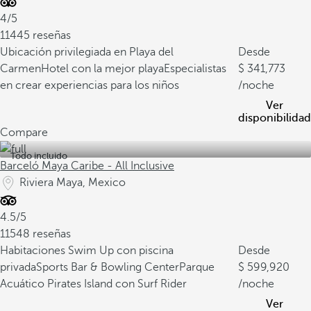
4/5
11445 reseñas
Ubicación privilegiada en Playa del
Desde
Carmen
Hotel con la mejor playa
Especialistas
341,773
en crear experiencias para los niños
/noche
Ver
disponibilidad
Compare
Todo incluido
Barceló Maya Caribe - All Inclusive
Riviera Maya, Mexico
4.5/5
11548 reseñas
Habitaciones Swim Up con piscina
Desde
privada
Sports Bar & Bowling Center
Parque
599,920
Acuático Pirates Island con Surf Rider
/noche
Ver