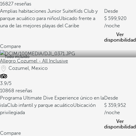
16827 reseñas
Amplias habitaciones Junior Suite
Kids Club y
Desde
parque acuático para niños
Ubicado frente a
599,920
una de las mejores playas del Caribe
/noche
Ver
disponibilidad
Compare
Todo incluido
Allegro Cozumel - All Inclusive
Cozumel, Mexico
3.9/5
10868 reseñas
Programa Ultimate Dive Experience único en la
Desde
isla
Club infantil y parque acuático
Ubicación
359,952
privilegiada
/noche
Ver
disponibilidad
Compare