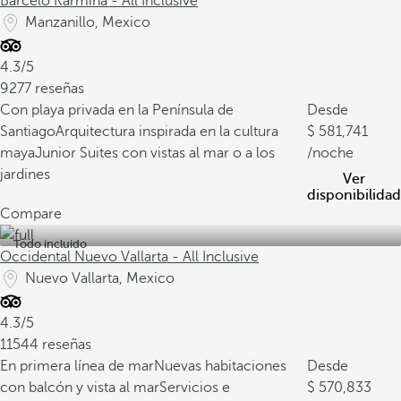
Barceló Karmina - All Inclusive
Manzanillo, Mexico
4.3/5
9277 reseñas
Con playa privada en la Península de
Desde
Santiago
Arquitectura inspirada en la cultura
581,741
maya
Junior Suites con vistas al mar o a los
/noche
jardines
Ver
disponibilidad
Compare
Todo incluido
Occidental Nuevo Vallarta - All Inclusive
Nuevo Vallarta, Mexico
4.3/5
11544 reseñas
En primera línea de mar
Nuevas habitaciones
Desde
con balcón y vista al mar
Servicios e
570,833