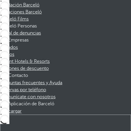
Fundación Barceló
Vacaciones Barceló
Barceló Films
Barceló Personas
Canal de denuncias
Empresas
Afiliados
Socios
Dorint Hotels & Resorts
Cupones de descuento
Contacto
Preguntas frecuentes y Ayuda
Reservas por teléfono
Comunícate con nosotros
Aplicación de Barceló
Descargar