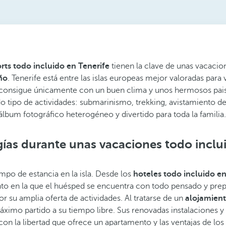
orts todo incluido en Tenerife
tienen la clave de unas vacacio
año
. Tenerife está entre las islas europeas mejor valoradas para 
e consigue únicamente con un buen clima y unos hermosos pais
odo tipo de actividades: submarinismo, trekking, avistamiento 
álbum fotográfico heterogéneo y divertido para toda la familia.
ías durante unas vacaciones todo inclui
mpo de estancia en la isla. Desde los
hoteles todo incluido en
iento en la que el huésped se encuentra con todo pensado y pr
por su amplia oferta de actividades. Al tratarse de un
alojamien
 máximo partido a su tiempo libre. Sus renovadas instalaciones
con la libertad que ofrece un apartamento y las ventajas de los