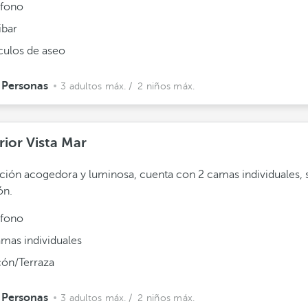
éfono
ibar
ículos de aseo
 Personas
3 adultos máx.
/ 2 niños máx.
rior Vista Mar
ción acogedora y luminosa, cuenta con 2 camas individuales,
ón.
éfono
amas individuales
cón/Terraza
 Personas
3 adultos máx.
/ 2 niños máx.