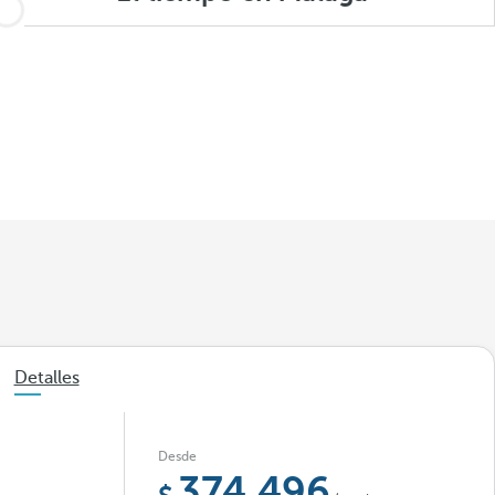
Detalles
Desde
374,496