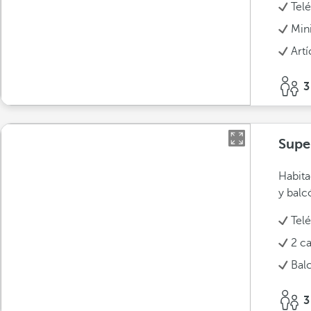
Tel
Min
Art
3
Supe
Habita
y balc
Tel
2 c
Bal
3