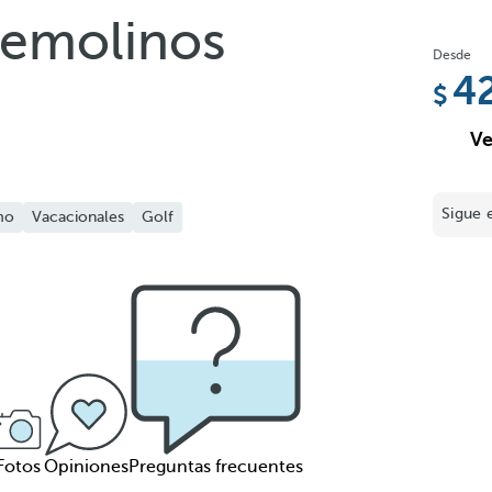
remolinos
Desde
4
Ve
Sigue 
mo
Vacacionales
Golf
Fotos
Opiniones
Preguntas frecuentes