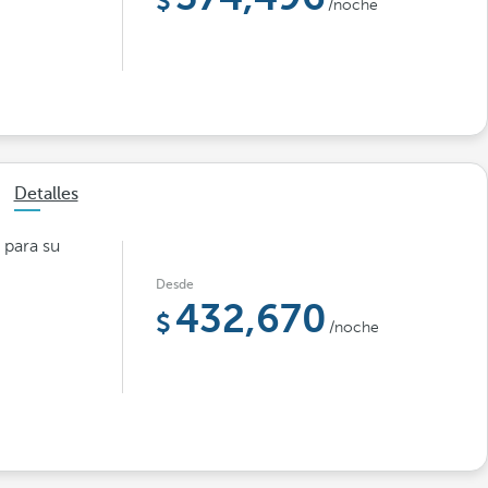
/noche
Detalles
 para su
Desde
432,670
/noche