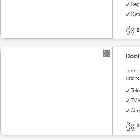
Reg
Det
2
Dobl
Lumino
estanc
Tel
TV 
Air
2