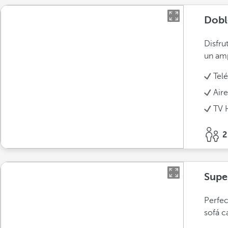
Dobl
Disfru
un amp
Tel
Air
TV 
2
Supe
Perfec
sofá c