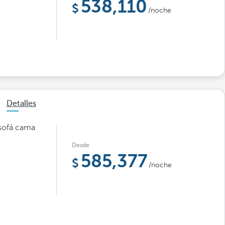
538,110
/noche
Detalles
 sofá cama
Desde
585,377
/noche