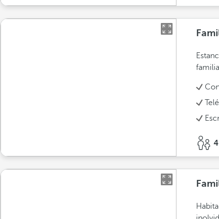
Famil
Estanc
familia
Con
Tel
Escr
4
Fami
Habita
inolvi