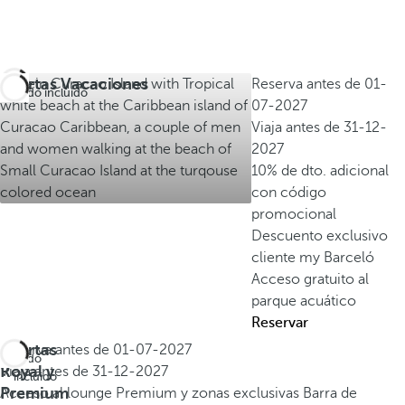
Ofertas Vacaciones
Reserva antes de
01-
Todo incluido
07-2027
Viaja antes de
31-12-
2027
10% de dto. adicional
con código
promocional
Descuento exclusivo
cliente my Barceló
Acceso gratuito al
parque acuático
Reservar
Ofertas
Reserva antes de
01-07-2027
Todo
Royal y
Viaja antes de
31-12-2027
incluido
Premium
Acceso al lounge Premium y zonas exclusivas
Barra de