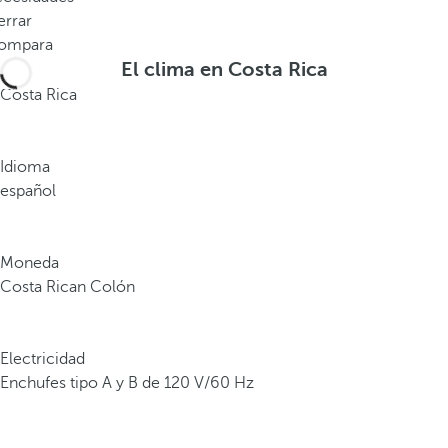
c
errar
e
ompara
r
El clima en Costa Rica
c
Costa Rica
a
d
e
Idioma
l
español
5
%
Moneda
d
Costa Rican Colón
e
t
o
Electricidad
d
Enchufes tipo A y B de 120 V/60 Hz
a
l
a