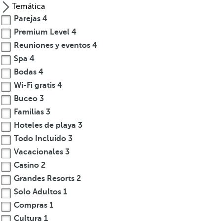
i
Temática
ó
Parejas
4
n
Premium Level
4
ú
Reuniones y eventos
4
Spa
4
n
Bodas
4
i
Wi-Fi gratis
4
c
Buceo
3
a
Familias
3
d
Hoteles de playa
3
e
Todo Incluido
3
f
Vacacionales
3
a
Casino
2
u
Grandes Resorts
2
n
Solo Adultos
1
a
Compras
1
A
Cultura
1