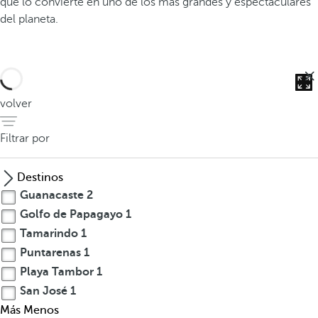
que lo convierte en uno de los más grandes y espectaculares
del planeta.
volver
C
Filtrar por
o
n
Destinos
c
Guanacaste
2
e
Golfo de Papagayo
1
n
Tamarindo
1
t
Puntarenas
1
r
Playa Tambor
1
a
San José
1
c
Más
Menos