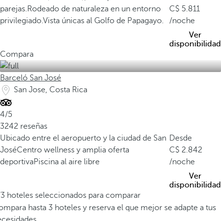
e
parejas.
Rodeado de naturaleza en un entorno
5.811
d
privilegiado.
Vista únicas al Golfo de Papagayo.
/noche
e
Ver
l
disponibilidad
p
Compara
l
a
Barceló San José
n
San Jose, Costa Rica
e
t
4/5
a
3242 reseñas
,
Ubicado entre el aeropuerto y la ciudad de San
Desde
a
José
Centro wellness y amplia oferta
2.842
l
deportiva
Piscina al aire libre
/noche
b
Ver
e
disponibilidad
r
/3 hoteles seleccionados para comparar
g
mpara hasta 3 hoteles y reserva el que mejor se adapte a tus
a
ecesidades