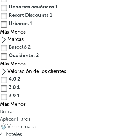
u
Deportes acuáticos
1
n
Resort Discounts
1
q
Urbanos
1
u
e
Más
Menos
C
Marcas
o
Barceló
2
s
Occidental
2
t
Más
Menos
a
Valoración de los clientes
R
4.0
2
i
3.8
1
c
3.9
1
a
Más
Menos
a
Borrar
b
Aplicar Filtros
a
Ver en mapa
r
4
hoteles
c