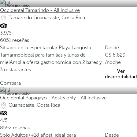
Todo incluido
s
Occidental Tamarindo - All Inclusive
u
Tamarindo Guanacaste, Costa Rica
p
e
3.9/5
r
6051 reseñas
f
Situado en la espectacular Playa Langosta
Desde
i
Tamarindo
Ideal para familias y lunas de
6.829
c
miel
Amplia oferta gastronómica con 2 bares y
/noche
i
3 restaurantes
Ver
e
disponibilidad
t
Compara
e
Todo incluido
r
Occidental Papagayo - Adults only - All Inclusive
r
Guanacaste, Costa Rica
e
s
4/5
t
8592 reseñas
r
Solo Adultos (+18 años), ideal para
Desde