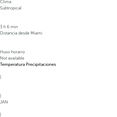
Clima
b
Subtropical
i
o
d
3 h 6 min
i
Distancia desde Miami
v
e
r
Huso horario
s
Not available
i
Temperatura
Precipitaciones
d
a
|
d
d
e
|
l
JAN
m
u
|