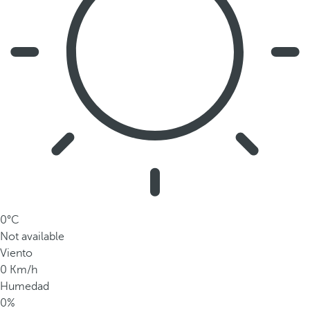
%
s
o
n
ú
n
i
c
a
s
d
e
0°C
l
Not available
p
Viento
a
0 Km/h
í
Humedad
s
0%