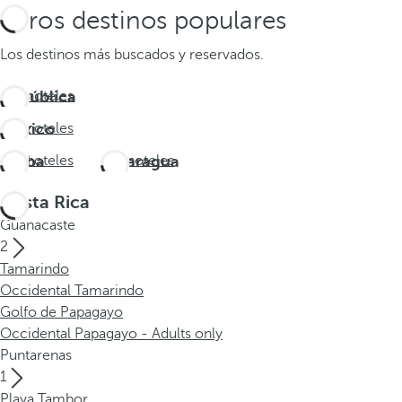
Otros destinos populares
Los destinos más buscados y reservados.
República
Ver hoteles
Dominicana
México
Ver hoteles
Aruba
Ver hoteles
Nicaragua
Ver hoteles
Costa Rica
Guanacaste
2
Tamarindo
Occidental Tamarindo
Golfo de Papagayo
Occidental Papagayo - Adults only
Puntarenas
1
Playa Tambor