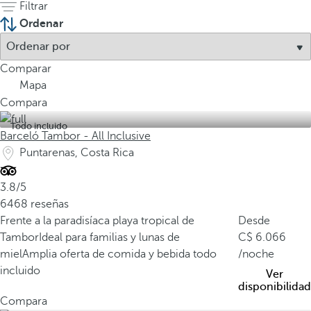
Filtrar
a
Ordenar
m
e
n
Comparar
o
Mapa
s
Compara
d
e
Todo incluido
Barceló Tambor - All Inclusive
l
Puntarenas, Costa Rica
0
,
3.8/5
0
6468 reseñas
3
Frente a la paradisíaca playa tropical de
Desde
Tambor
Ideal para familias y lunas de
6.066
%
miel
Amplia oferta de comida y bebida todo
/noche
d
incluido
Ver
e
disponibilidad
l
Compara
a