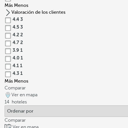
Más
Menos
Valoración de los clientes
4.4
3
4.5
3
4.2
2
4.7
2
3.9
1
4.0
1
4.1
1
4.3
1
Más
Menos
Comparar
Ver en mapa
14
hoteles
Comparar
Ver en mapa