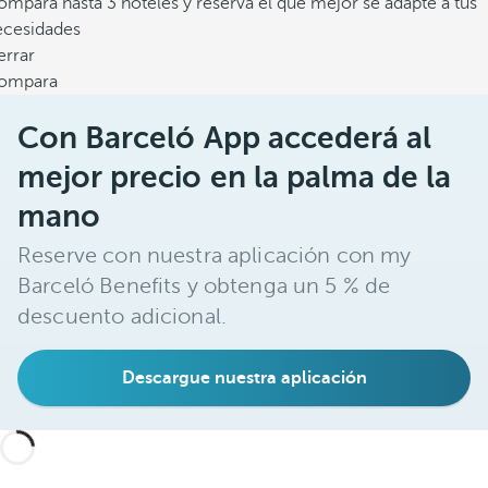
mpara hasta 3 hoteles y reserva el que mejor se adapte a tus
ecesidades
errar
ompara
Con Barceló App accederá al
mejor precio en la palma de la
mano
Reserve con nuestra aplicación con my
Barceló Benefits y obtenga un 5 % de
descuento adicional.
Descargue nuestra aplicación