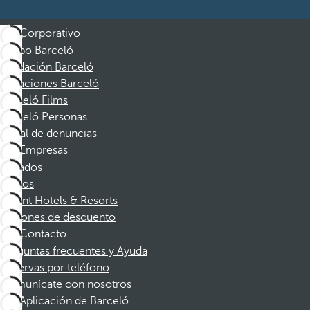
Corporativo
Grupo Barceló
Fundación Barceló
Vacaciones Barceló
Barceló Films
Barceló Personas
Canal de denuncias
Empresas
Afiliados
Socios
Dorint Hotels & Resorts
Cupones de descuento
Contacto
Preguntas frecuentes y Ayuda
Reservas por teléfono
Comunícate con nosotros
Aplicación de Barceló