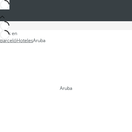
Estás en
Barceló
Hoteles
Aruba
Aruba