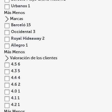
Urbanos
1
Más
Menos
Marcas
Barceló
15
Occidental
3
Royal Hideaway
2
Allegro
1
Más
Menos
Valoración de los clientes
4.5
6
4.3
5
4.4
4
4.6
2
4.0
1
4.1
1
4.2
1
Más
Menos