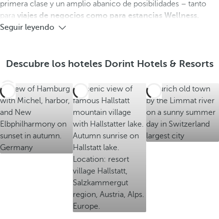
primera clase y un amplio abanico de posibilidades – tanto
o
o
o
para
viajes de negocios como para estancias Wellness.
t
t
t
Seguir leyendo
e
e
e
l
l
l
e
e
e
Descubre los hoteles Dorint Hotels & Resorts
s
s
s