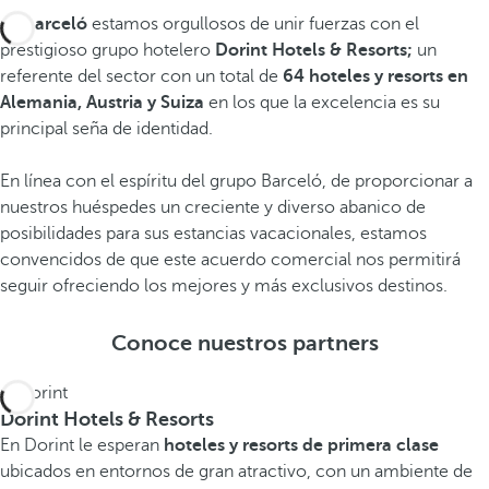
En
Barceló
estamos orgullosos de unir fuerzas con el
prestigioso grupo hotelero
Dorint Hotels & Resorts;
un
referente del sector con un total de
64 hoteles y resorts en
Alemania, Austria y Suiza
en los que la excelencia es su
principal seña de identidad.
A
En línea con el espíritu del grupo Barceló, de proporcionar a
l
A
nuestros huéspedes un creciente y diverso abanico de
e
u
posibilidades para sus estancias vacacionales, estamos
m
s
S
convencidos de que este acuerdo comercial nos permitirá
seguir ofreciendo los mejores y más exclusivos destinos.
a
t
u
n
r
i
Conoce nuestros partners
i
i
z
a
a
a
V
V
V
Dorint Hotels & Resorts
e
e
e
En Dorint le esperan
hoteles y resorts de primera clase
r
r
r
ubicados en entornos de gran atractivo, con un ambiente de
h
h
h