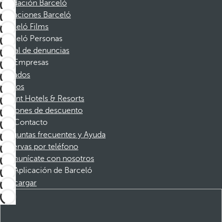
Fundación Barceló
Vacaciones Barceló
Barceló Films
Barceló Personas
Canal de denuncias
Empresas
Afiliados
Socios
Dorint Hotels & Resorts
Cupones de descuento
Contacto
Preguntas frecuentes y Ayuda
Reservas por teléfono
Comunícate con nosotros
Aplicación de Barceló
Descargar