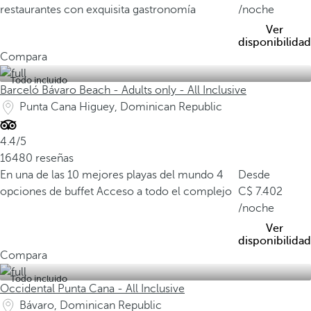
C
restaurantes con exquisita gastronomía
/noche
O
Ver
,
disponibilidad
l
Compara
a
Todo incluido
C
Barceló Bávaro Beach - Adults only - All Inclusive
i
Punta Cana Higuey, Dominican Republic
u
d
4.4/5
a
16480 reseñas
d
En una de las 10 mejores playas del mundo
4
Desde
C
opciones de buffet
Acceso a todo el complejo
7.402
o
/noche
l
Ver
o
disponibilidad
Compara
n
i
Todo incluido
Occidental Punta Cana - All Inclusive
a
l
Bávaro, Dominican Republic