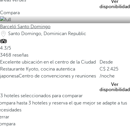
áreas verdes
t
Ver
disponibilidad
e
Compara
s
t
Barceló Santo Domingo
i
Santo Domingo, Dominican Republic
m
o
4.3/5
n
3468 reseñas
i
Excelente ubicación en el centro de la Ciudad
Desde
o
Restaurante Kyoto, cocina autentica
2.425
d
japonesa
Centro de convenciones y reuniones
/noche
e
l
Ver
disponibilidad
l
/3 hoteles seleccionados para comparar
e
mpara hasta 3 hoteles y reserva el que mejor se adapte a tus
g
ecesidades
a
errar
d
ompara
o