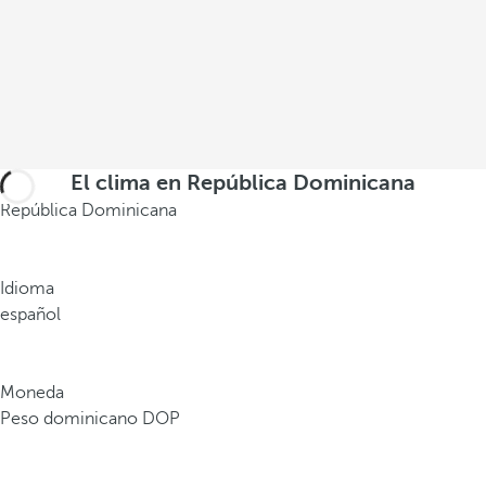
c
o
n
e
d
i
f
El clima en República Dominicana
i
República Dominicana
c
i
o
Idioma
s
español
e
m
b
Moneda
l
Peso dominicano DOP
e
m