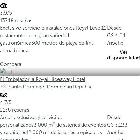
d
e
3.9/5
S
13748 reseñas
a
Exclusivo servicio e instalaciones Royal Level
11
Desde
n
restaurantes con gran variedad
4.041
t
gastronómica
300 metros de playa de fina
/noche
o
arena blanca
Ver
D
disponibilidad
Compara
o
m
El Embajador, a Royal Hideaway Hotel
i
Santo Domingo, Dominican Republic
n
g
4.7/5
o
2136 reseñas
e
Áreas exclusivas y servicios
s
Desde
personalizados
u
3.000 m² de salones de eventos
3.233
y reuniones
n
12.000 m² de jardines tropicales y
/noche