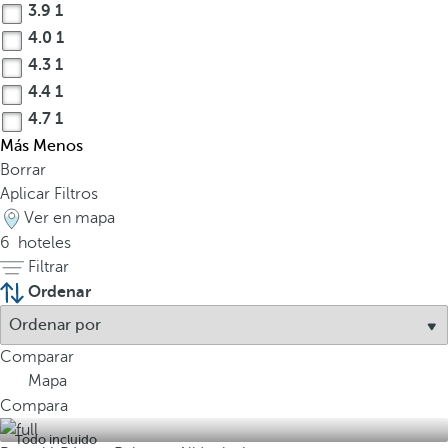
3.9
1
a
4.0
1
r
a
4.3
1
d
4.4
1
a
4.7
1
P
Más
Menos
a
Borrar
t
Aplicar Filtros
r
Ver en mapa
i
6
hoteles
m
Filtrar
o
Ordenar
n
i
o
Comparar
d
Mapa
e
Compara
l
Todo incluido