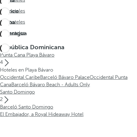
Costa
Ver hoteles
Rica
México
Ver hoteles
Aruba
Ver hoteles
Nicaragua
Ver hoteles
República Dominicana
Punta Cana Playa Bávaro
4
Hoteles en Playa Bávaro
Occidental Caribe
Barceló Bávaro Palace
Occidental Punta
Cana
Barceló Bávaro Beach - Adults Only
Santo Domingo
2
Barceló Santo Domingo
El Embajador, a Royal Hideaway Hotel