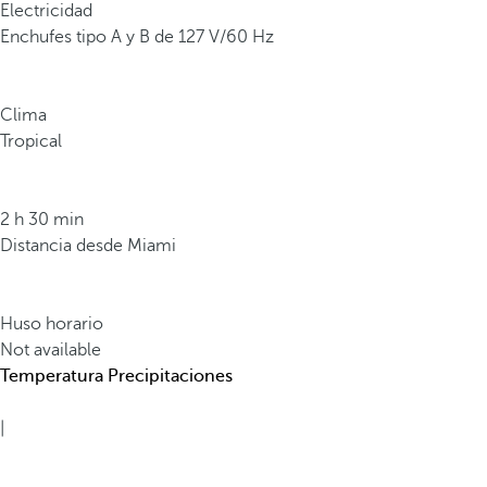
á
Electricidad
t
Enchufes tipo A y B de 127 V/60 Hz
i
c
o
Clima
s
Tropical
c
o
m
2 h 30 min
o
Distancia desde Miami
l
a
C
Huso horario
a
Not available
t
Temperatura
Precipitaciones
e
d
|
r
a