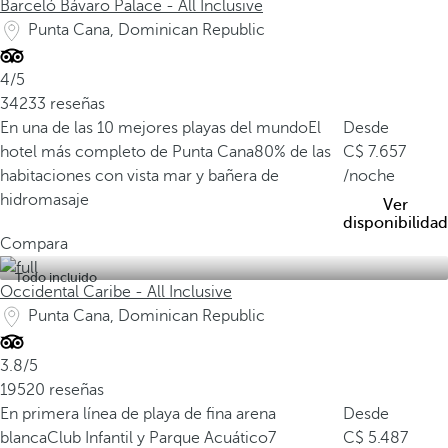
a
Barceló Bávaro Palace - All Inclusive
H
Punta Cana, Dominican Republic
u
m
4/5
a
34233 reseñas
n
En una de las 10 mejores playas del mundo
El
Desde
i
hotel más completo de Punta Cana
80% de las
7.657
d
habitaciones con vista mar y bañera de
/noche
a
hidromasaje
Ver
d
disponibilidad
p
Compara
o
Todo incluido
r
Occidental Caribe - All Inclusive
l
Punta Cana, Dominican Republic
a
U
3.8/5
N
19520 reseñas
E
En primera línea de playa de fina arena
Desde
S
blanca
Club Infantil y Parque Acuático
7
5.487