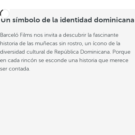
c
o
l
Un símbolo de la identidad dominicana
o
n
Barceló Films nos invita a descubrir la fascinante
i
historia de las muñecas sin rostro, un ícono de la
a
diversidad cultural de República Dominicana. Porque
l
en cada rincón se esconde una historia que merece
d
e
ser contada.
l
a
r
e
g
i
ó
n
,