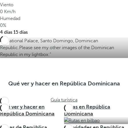
c
Viento
a
0 Km/h
n
Humedad
o
0%
.
4 días
15 días
Qué ver y hacer en República Dominicana
Guía turística
Qué ver y hacer en
Rutas en República
República Dominicana
Dominicana
Zonas de República
Actividades en República