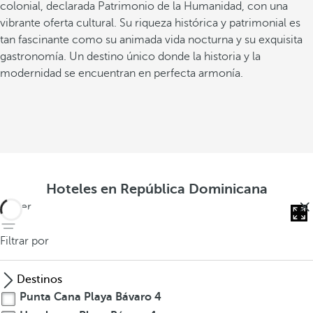
colonial, declarada Patrimonio de la Humanidad, con una
vibrante oferta cultural. Su riqueza histórica y patrimonial es
tan fascinante como su animada vida nocturna y su exquisita
gastronomía. Un destino único donde la historia y la
modernidad se encuentran en perfecta armonía.
C
Hoteles en República Dominicana
i
volver
u
d
Filtrar por
a
d
Destinos
C
Punta Cana Playa Bávaro
4
o