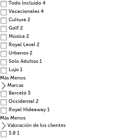
a
Todo Incluido
4
ñ
Vacacionales
4
o
Cultura
2
s
Golf
2
d
Música
2
e
Royal Level
2
h
Urbanos
2
i
Solo Adultos
1
s
t
Lujo
1
o
Más
Menos
r
Marcas
i
Barceló
3
a
Occidental
2
y
Royal Hideaway
1
d
Más
Menos
e
Valoración de los clientes
c
3.8
1
l