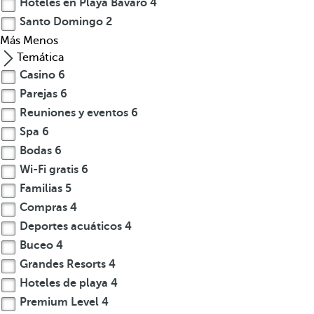
Hoteles en Playa Bávaro
4
l
Santo Domingo
2
o
Más
Menos
n
Temática
i
Casino
6
Parejas
6
a
Reuniones y eventos
6
l
Spa
6
C
Bodas
6
o
n
Wi-Fi gratis
6
m
Familias
5
á
Compras
4
s
Deportes acuáticos
4
d
Buceo
4
e
Grandes Resorts
4
5
Hoteles de playa
4
0
Premium Level
4
0