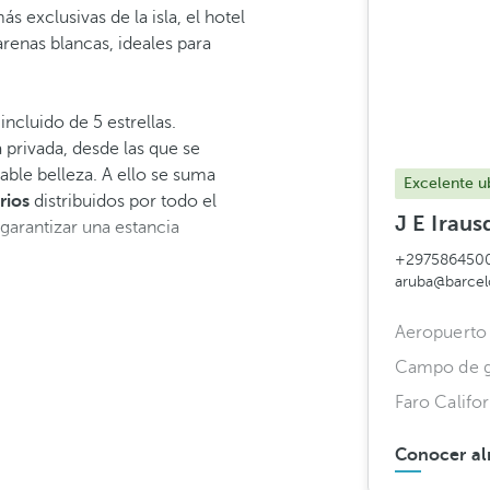
ás exclusivas de la isla, el hotel
arenas blancas, ideales para
incluido de 5 estrellas.
a privada, desde las que se
le belleza. A ello se suma
Excelente u
rios
distribuidos por todo el
J E Irau
garantizar una estancia
+297586450
aruba@barce
Aeropuerto 
Campo de g
Faro Califor
Conocer al