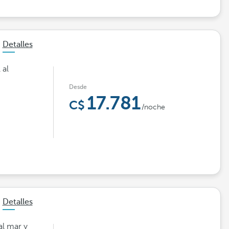
Detalles
 al
Desde
17.781
/noche
Detalles
al mar y