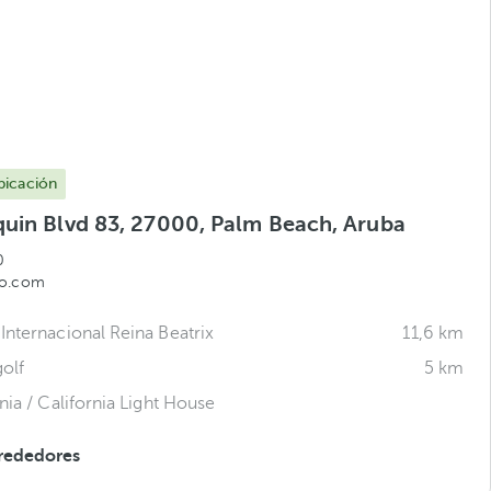
bicación
squin Blvd 83, 27000, Palm Beach, Aruba
0
lo.com
Internacional Reina Beatrix
11,6 km
olf
5 km
nia / California Light House
rededores