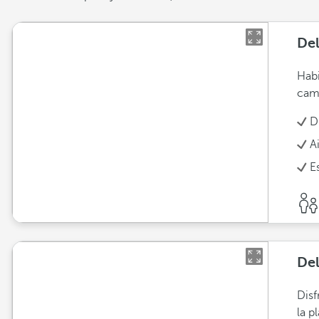
De
Habi
cama
D
A
E
Del
Disf
la p