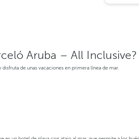
rceló Aruba – All Inclusive?
y disfruta de unas vacaciones en primera línea de mar.
sive es un hotel de playa con atajo al mar, que permite a los h