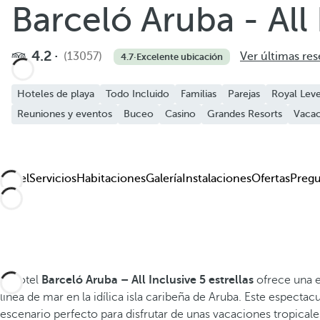
Barceló Aruba - All 
Añadir a favoritos
Ver más fotos y videos
4.2
(13057)
Ver últimas re
4.7
·
Excelente ubicación
Hoteles de playa
Todo Incluido
Familias
Parejas
Royal Leve
Reuniones y eventos
Buceo
Casino
Grandes Resorts
Vacac
Hotel
Servicios
Habitaciones
Galería
Instalaciones
Ofertas
Pregu
El hotel
Barceló Aruba – All Inclusive 5 estrellas
ofrece una e
línea de mar en la idílica isla caribeña de Aruba. Este espectacu
escenario perfecto para disfrutar de unas vacaciones tropicale