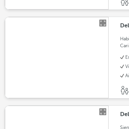
Del
Habi
Cari
E
V
A
Del
Sien