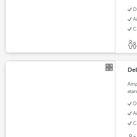
D
A
C
Del
Ampl
atar
D
A
C