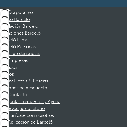
Corporativo
Grupo Barceló
Fundación Barceló
Vacaciones Barceló
Barceló Films
Barceló Personas
Canal de denuncias
Empresas
Afiliados
Socios
Dorint Hotels & Resorts
Cupones de descuento
Contacto
Preguntas frecuentes y Ayuda
Reservas por teléfono
Comunícate con nosotros
Aplicación de Barceló