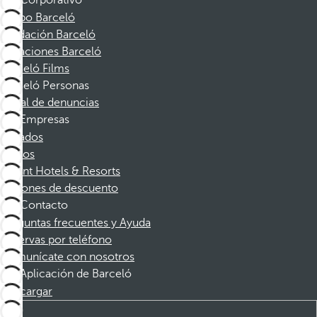
Corporativo
Grupo Barceló
Fundación Barceló
Vacaciones Barceló
Barceló Films
Barceló Personas
Canal de denuncias
Empresas
Afiliados
Socios
Dorint Hotels & Resorts
Cupones de descuento
Contacto
Preguntas frecuentes y Ayuda
Reservas por teléfono
Comunícate con nosotros
Aplicación de Barceló
Descargar