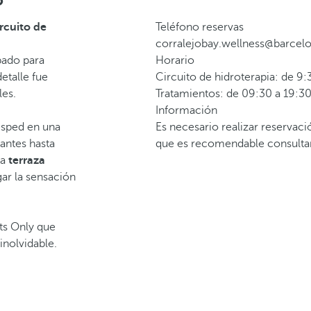
o
ircuito de
Teléfono reservas
corralejobay.wellness@barcel
pado para
Horario
etalle fue
Circuito de hidroterapia: de 9:
les.
Tratamientos: de 09:30 a 19:3
Información
sped en una
Es necesario realizar reservaci
antes hasta
que es recomendable consultarl
la
terraza
ar la sensación
ts Only que
inolvidable.