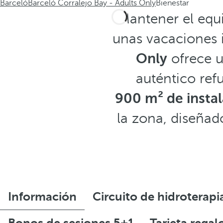
Barceló
Barceló Corralejo Bay - Adults Only
Bienestar
Mantener el equi
unas vacaciones i
Only
ofrece 
auténtico ref
900 m² de instal
la zona, diseñad
Información
Circuito de hidroterapi