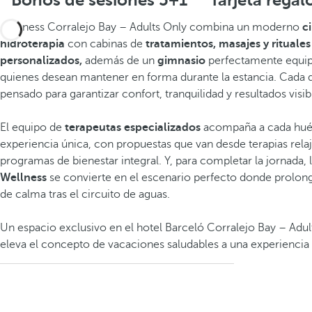
Bonos de sesiones 5+1
Tarjeta regal
Wellness Corralejo Bay – Adults Only combina un moderno
c
hidroterapia
con cabinas de
tratamientos, masajes y rituales
personalizados,
además de un
gimnasio
perfectamente equi
quienes desean mantener en forma durante la estancia. Cada d
pensado para garantizar confort, tranquilidad y resultados visib
El equipo de
terapeutas especializados
acompaña a cada hué
experiencia única, con propuestas que van desde terapias relaj
programas de bienestar integral. Y, para completar la jornada, 
Wellness
se convierte en el escenario perfecto donde prolong
de calma tras el circuito de aguas.
Un espacio exclusivo en el hotel Barceló Corralejo Bay – Adul
eleva el concepto de vacaciones saludables a una experiencia 