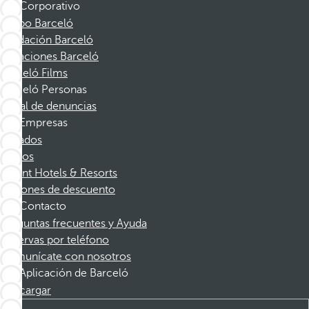
Corporativo
Grupo Barceló
Fundación Barceló
Vacaciones Barceló
Barceló Films
Barceló Personas
Canal de denuncias
Empresas
Afiliados
Socios
Dorint Hotels & Resorts
Cupones de descuento
Contacto
Preguntas frecuentes y Ayuda
Reservas por teléfono
Comunícate con nosotros
Aplicación de Barceló
Descargar