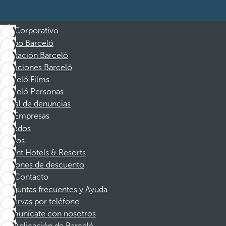
Corporativo
Grupo Barceló
Fundación Barceló
Vacaciones Barceló
Barceló Films
Barceló Personas
Canal de denuncias
Empresas
Afiliados
Socios
Dorint Hotels & Resorts
Cupones de descuento
Contacto
Preguntas frecuentes y Ayuda
Reservas por teléfono
Comunícate con nosotros