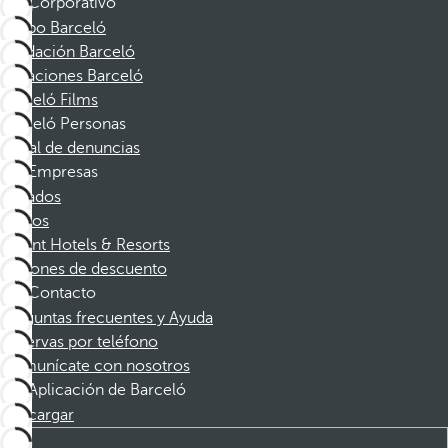
Corporativo
Grupo Barceló
Fundación Barceló
Vacaciones Barceló
Barceló Films
Barceló Personas
Canal de denuncias
Empresas
Afiliados
Socios
Dorint Hotels & Resorts
Cupones de descuento
Contacto
Preguntas frecuentes y Ayuda
Reservas por teléfono
Comunícate con nosotros
Aplicación de Barceló
Descargar