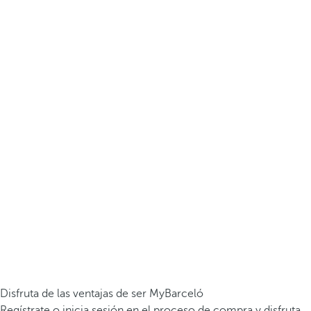
Disfruta de las ventajas de ser MyBarceló
Regístrate o inicia sesión en el proceso de compra y disfruta