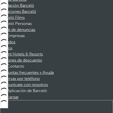
Fundación Barceló
Vacaciones Barceló
Barceló Films
Barceló Personas
Canal de denuncias
Empresas
Afiliados
Socios
Dorint Hotels & Resorts
Cupones de descuento
Contacto
Preguntas frecuentes y Ayuda
Reservas por teléfono
Comunícate con nosotros
Aplicación de Barceló
Descargar