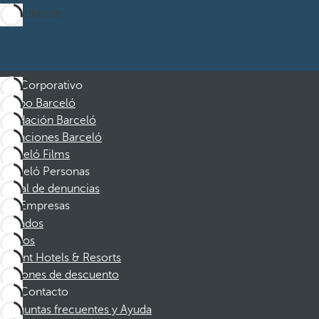
Suscribirme
Corporativo
Grupo Barceló
Fundación Barceló
Vacaciones Barceló
Barceló Films
Barceló Personas
Canal de denuncias
Empresas
Afiliados
Socios
Dorint Hotels & Resorts
Cupones de descuento
Contacto
Preguntas frecuentes y Ayuda