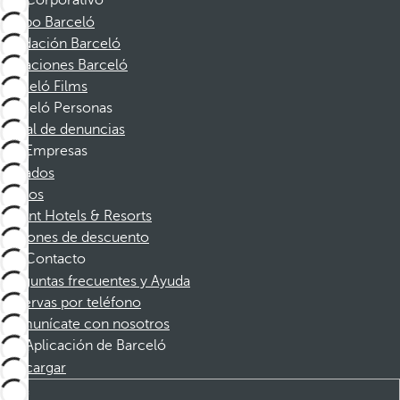
Corporativo
Grupo Barceló
Fundación Barceló
Vacaciones Barceló
Barceló Films
Barceló Personas
Canal de denuncias
Empresas
Afiliados
Socios
Dorint Hotels & Resorts
Cupones de descuento
Contacto
Preguntas frecuentes y Ayuda
Reservas por teléfono
Comunícate con nosotros
Aplicación de Barceló
Descargar