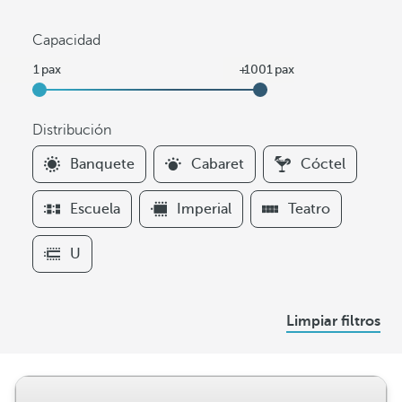
Capacidad
Distribución
F
Banquete
Cabaret
Cóctel
i
l
Escuela
Imperial
Teatro
t
e
U
r
s
D
Limpiar filtros
i
s
t
r