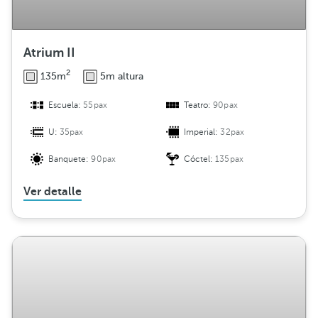
Atrium II
2
135m
5m altura
Escuela:
55pax
Teatro:
90pax
U:
35pax
Imperial:
32pax
Banquete:
90pax
Cóctel:
135pax
Ver detalle