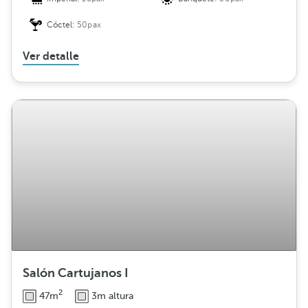
Cóctel:
50pax
Ver detalle
Salón Cartujanos I
2
47m
3m altura