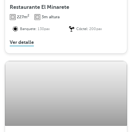
Restaurante El Minarete
2
227m
3m altura
Banquete:
130pax
Cóctel:
200pax
Ver detalle