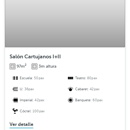
Salón Cartujanos I+II
2
97m
3m altura
Escuela:
50pax
Teatro:
80pax
U:
36pax
Cabaret:
42pax
Imperial:
42pax
Banquete:
60pax
Cóctel:
100pax
Ver detalle