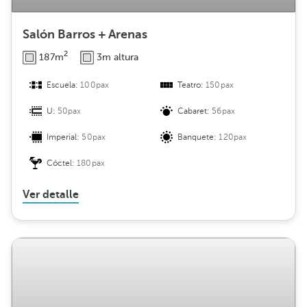
Salón Barros + Arenas
2
187m
3m altura
Escuela:
100pax
Teatro:
150pax
U:
50pax
Cabaret:
56pax
Imperial:
50pax
Banquete:
120pax
Cóctel:
180pax
Ver detalle