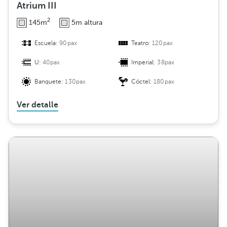
Atrium III
2
145m
5m altura
Escuela:
90pax
Teatro:
120pax
U:
40pax
Imperial:
38pax
Banquete:
130pax
Cóctel:
180pax
Ver detalle