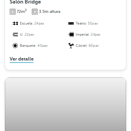
Salón Bridge
2
72m
3.5m altura
Escuela:
24pax
Teatro:
50pax
U:
22pax
Imperial:
24pax
Banquete:
40pax
Cóctel:
60pax
Ver detalle