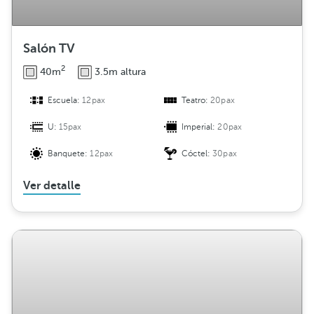
Salón TV
2
40m
3.5m altura
Escuela:
12pax
Teatro:
20pax
U:
15pax
Imperial:
20pax
Banquete:
12pax
Cóctel:
30pax
Ver detalle