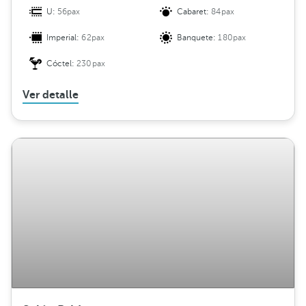
U:
56pax
Cabaret:
84pax
Imperial:
62pax
Banquete:
180pax
Cóctel:
230pax
Ver detalle