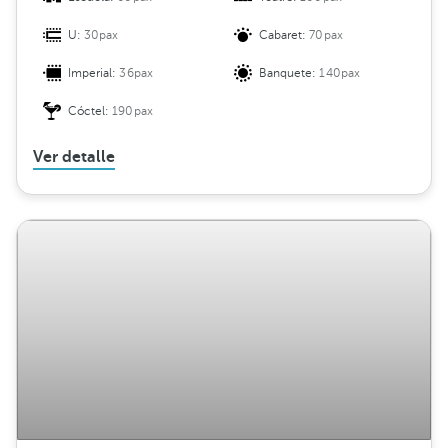
U:
30pax
Cabaret:
70pax
Imperial:
36pax
Banquete:
140pax
Cóctel:
190pax
Ver detalle