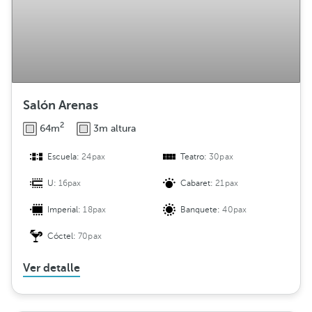
Salón Arenas
2
64m
3m altura
Escuela:
24pax
Teatro:
30pax
U:
16pax
Cabaret:
21pax
Imperial:
18pax
Banquete:
40pax
Cóctel:
70pax
Ver detalle