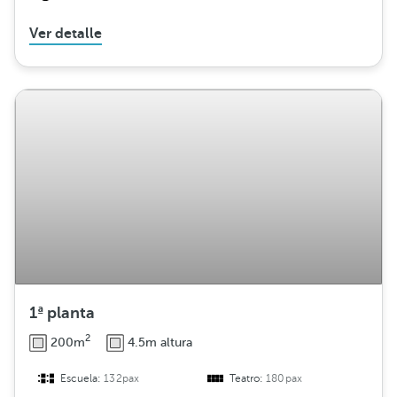
Ver detalle
1ª planta
2
200m
4.5m altura
Escuela:
132pax
Teatro:
180pax