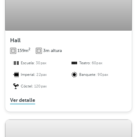
Hall
2
159m
3m altura
Escuela:
30pax
Teatro:
60pax
Imperial:
22pax
Banquete:
90pax
Cóctel:
120pax
Ver detalle