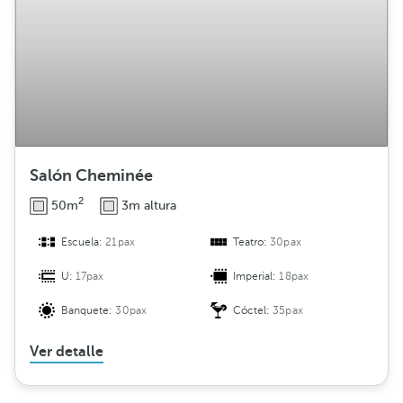
Salón Cheminée
2
50m
3m altura
Escuela:
21pax
Teatro:
30pax
U:
17pax
Imperial:
18pax
Banquete:
30pax
Cóctel:
35pax
Ver detalle