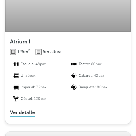
Atrium I
2
125m
5m altura
Escuela:
48pax
Teatro:
80pax
U:
35pax
Cabaret:
42pax
Imperial:
32pax
Banquete:
80pax
Cóctel:
120pax
Ver detalle