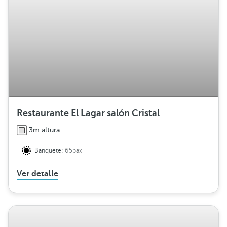
i
b
u
c
i
ó
n
Restaurante El Lagar salón Cristal
3m altura
Banquete:
65pax
Ver detalle