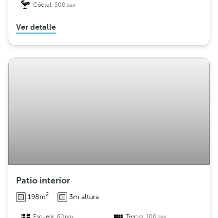
Cóctel:
500pax
Ver detalle
Patio interior
2
198m
3m altura
Escuela:
60pax
Teatro:
100pax