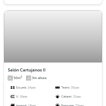
Salón Cartujanos II
2
50m
3m altura
Escuela:
24pax
Teatro:
30pax
U:
16pax
Cabaret:
21pax
Imperial:
18pax
Banquete:
30pax