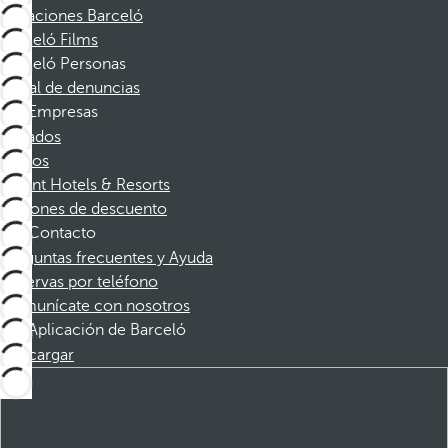
Vacaciones Barceló
Barceló Films
Barceló Personas
Canal de denuncias
Empresas
Afiliados
Socios
Dorint Hotels & Resorts
Cupones de descuento
Contacto
Preguntas frecuentes y Ayuda
Reservas por teléfono
Comunícate con nosotros
Aplicación de Barceló
Descargar