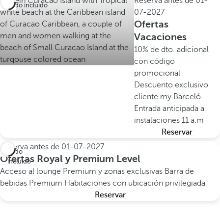
Reserva antes de
01-
Todo incluido
07-2027
Ofertas
Vacaciones
10% de dto. adicional
con código
promocional
Descuento exclusivo
cliente my Barceló
Entrada anticipada a
instalaciones 11 a.m
Reservar
Reserva antes de
01-07-2027
Todo
Ofertas Royal y Premium Level
incluido
Acceso al lounge Premium y zonas exclusivas
Barra de
bebidas Premium
Habitaciones con ubicación privilegiada
Reservar