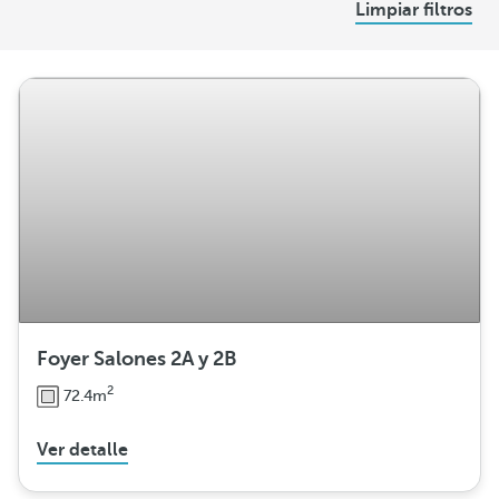
Limpiar filtros
i
s
t
r
i
b
u
c
i
ó
n
Foyer Salones 2A y 2B
2
72.4m
Ver detalle