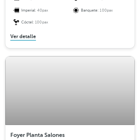
Imperial:
40pax
Banquete:
100pax
Cóctel:
100pax
Ver detalle
Foyer Planta Salones