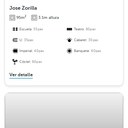
Jose Zorilla
2
95m
3.1m altura
Escuela:
55pax
Teatro:
80pax
U:
35pax
Cabaret:
30pax
Imperial:
40pax
Banquete:
60pax
Cóctel:
60pax
Ver detalle