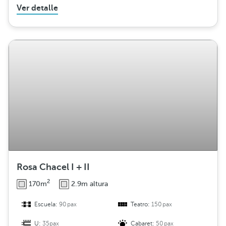
Ver detalle
Rosa Chacel I + II
2
170m
2.9m altura
Escuela:
90pax
Teatro:
150pax
U:
35pax
Cabaret:
50pax