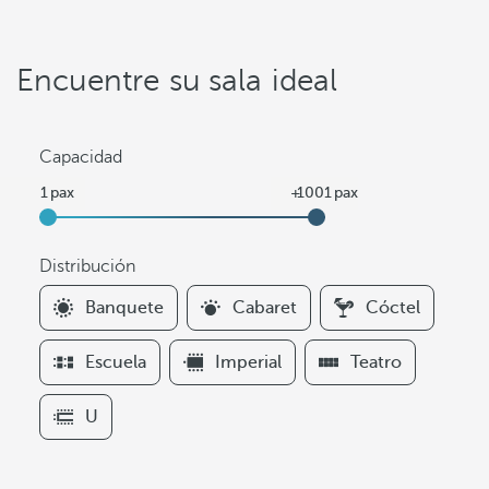
Encuentre su sala ideal
Capacidad
Distribución
F
Banquete
Cabaret
Cóctel
i
l
Escuela
Imperial
Teatro
t
e
U
r
s
D