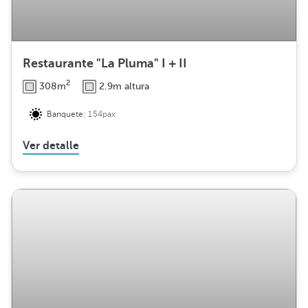
Restaurante "La Pluma" I + II
2
308m
2.9m altura
Banquete:
154pax
Ver detalle