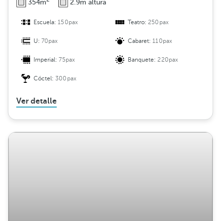
354m
2.9m altura
Escuela:
150pax
Teatro:
250pax
U:
70pax
Cabaret:
110pax
Imperial:
75pax
Banquete:
220pax
Cóctel:
300pax
Ver detalle