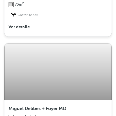
2
70m
Cóctel:
65pax
Ver detalle
Miguel Delibes + Foyer MD
2