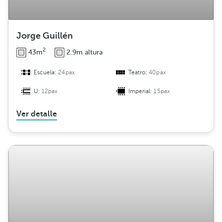
Jorge Guillén
2
43m
2.9m altura
Escuela:
24pax
Teatro:
40pax
U:
12pax
Imperial:
15pax
Ver detalle