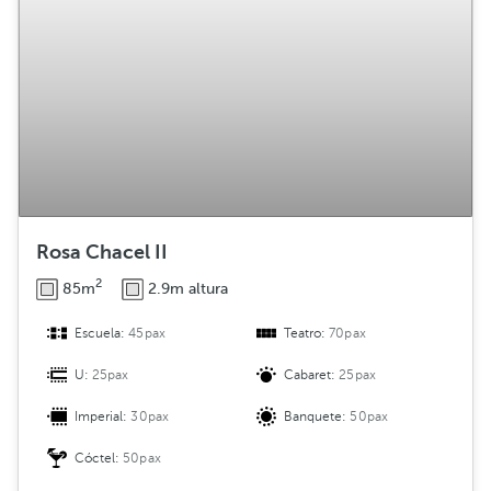
Rosa Chacel II
2
85m
2.9m altura
Escuela:
45pax
Teatro:
70pax
U:
25pax
Cabaret:
25pax
Imperial:
30pax
Banquete:
50pax
Cóctel:
50pax