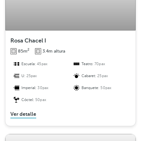
Rosa Chacel I
2
85m
3.4m altura
Escuela:
45pax
Teatro:
70pax
U:
25pax
Cabaret:
25pax
Imperial:
30pax
Banquete:
50pax
Cóctel:
50pax
Ver detalle