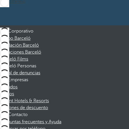
Suscribirme
Corporativo
Grupo Barceló
Fundación Barceló
Vacaciones Barceló
Barceló Films
Barceló Personas
Canal de denuncias
Empresas
Afiliados
Socios
Dorint Hotels & Resorts
Cupones de descuento
Contacto
Preguntas frecuentes y Ayuda
Reservas por teléfono