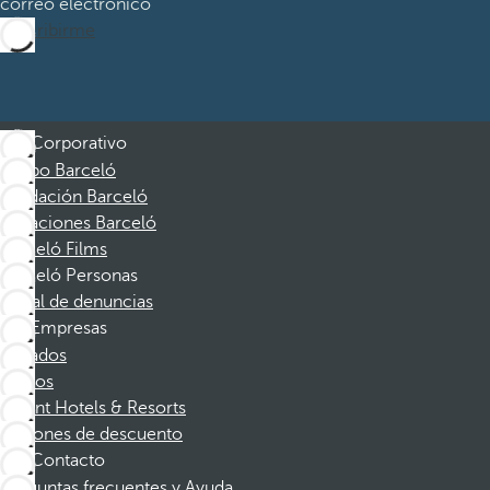
correo electrónico
Suscribirme
Corporativo
Grupo Barceló
Fundación Barceló
Vacaciones Barceló
Barceló Films
Barceló Personas
Canal de denuncias
Empresas
Afiliados
Socios
Dorint Hotels & Resorts
Cupones de descuento
Contacto
Preguntas frecuentes y Ayuda