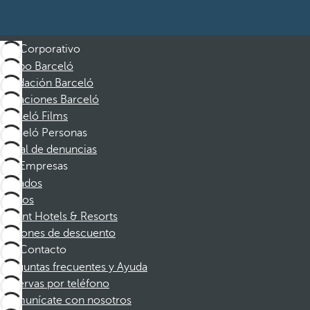
Corporativo
Grupo Barceló
Fundación Barceló
Vacaciones Barceló
Barceló Films
Barceló Personas
Canal de denuncias
Empresas
Afiliados
Socios
Dorint Hotels & Resorts
Cupones de descuento
Contacto
Preguntas frecuentes y Ayuda
Reservas por teléfono
Comunícate con nosotros