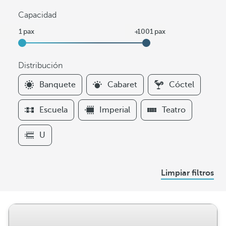
Capacidad
Distribución
F
Banquete
Cabaret
Cóctel
i
l
Escuela
Imperial
Teatro
t
e
U
r
s
D
Limpiar filtros
i
s
t
r
i