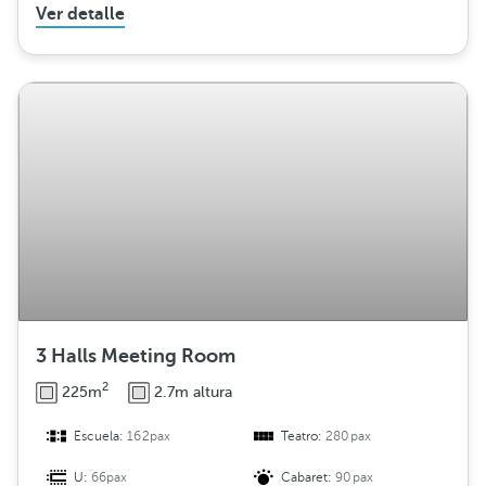
Ver detalle
3 Halls Meeting Room
2
225m
2.7m altura
Escuela:
162pax
Teatro:
280pax
U:
66pax
Cabaret:
90pax