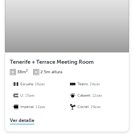
Tenerife + Terrace Meeting Room
2
38m
2.5m altura
Escuela:
18pax
Teatro:
24pax
U:
15pax
Cabaret:
12pax
Imperial:
12pax
Cóctel:
24pax
Ver detalle