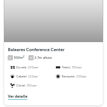
b
u
c
i
ó
n
Baleares Conference Center
2
300m
2.7m altura
Escuela:
200pax
Teatro:
350pax
Cabaret:
120pax
Banquete:
200pax
Cóctel:
350pax
Ver detalle