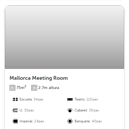
Mallorca Meeting Room
2
75m
2.7m altura
Escuela:
54pax
Teatro:
110pax
U:
30pax
Cabaret:
30pax
Imperial:
24pax
Banquete:
40pax