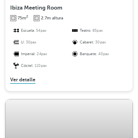
Ibiza Meeting Room
2
75m
2.7m altura
Escuela:
54pax
Teatro:
85pax
U:
30pax
Cabaret:
30pax
Imperial:
24pax
Banquete:
40pax
Cóctel:
110pax
Ver detalle