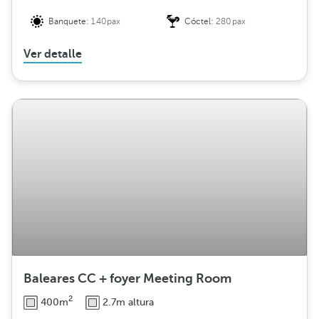
Banquete:
140pax
Cóctel:
280pax
Ver detalle
Baleares CC + foyer Meeting Room
2
400m
2.7m altura