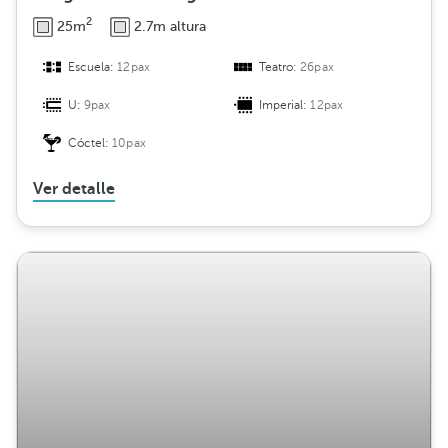
2
25m
2.7m altura
Escuela:
12pax
Teatro:
26pax
U:
9pax
Imperial:
12pax
Cóctel:
10pax
Ver detalle