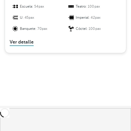
Escuela:
54pax
Teatro:
100pax
U:
45pax
Imperial:
42pax
Banquete:
70pax
Cóctel:
100pax
Ver detalle