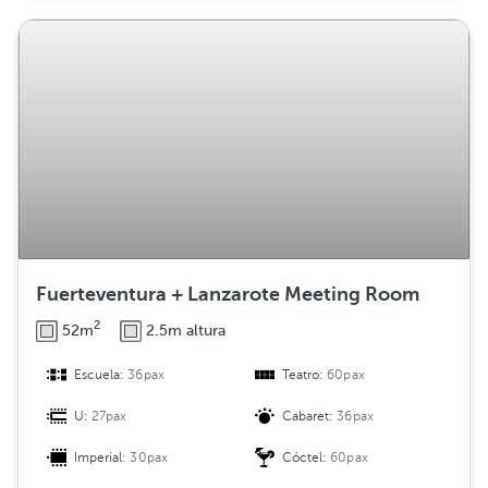
Fuerteventura + Lanzarote Meeting Room
2
52m
2.5m altura
Escuela:
36pax
Teatro:
60pax
U:
27pax
Cabaret:
36pax
Imperial:
30pax
Cóctel:
60pax