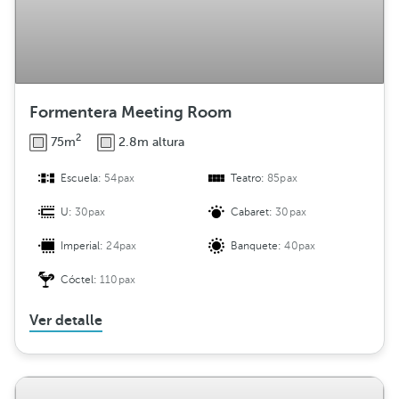
Formentera Meeting Room
2
75m
2.8m altura
Escuela:
54pax
Teatro:
85pax
U:
30pax
Cabaret:
30pax
Imperial:
24pax
Banquete:
40pax
Cóctel:
110pax
Ver detalle