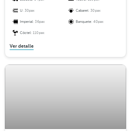
U:
30pax
Cabaret:
30pax
Imperial:
36pax
Banquete:
40pax
Cóctel:
110pax
Ver detalle