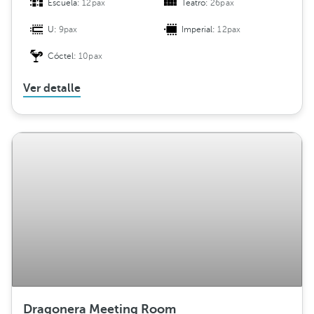
Escuela:
12pax
Teatro:
26pax
U:
9pax
Imperial:
12pax
Cóctel:
10pax
Ver detalle
Dragonera Meeting Room