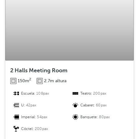
2 Halls Meeting Room
2
150m
2.7m altura
Escuela:
108pax
Teatro:
200pax
U:
42pax
Cabaret:
60pax
Imperial:
54pax
Banquete:
80pax
Cóctel:
200pax