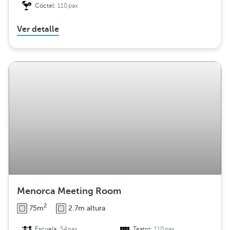
Cóctel:
110pax
Ver detalle
Menorca Meeting Room
2
75m
2.7m altura
Escuela:
54pax
Teatro:
110pax