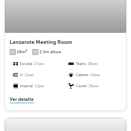
Lanzarote Meeting Room
2
28m
2.5m altura
Escuela:
27pax
Teatro:
36pax
U:
12pax
Cabaret:
18pax
Imperial:
12pax
Cóctel:
36pax
Ver detalle