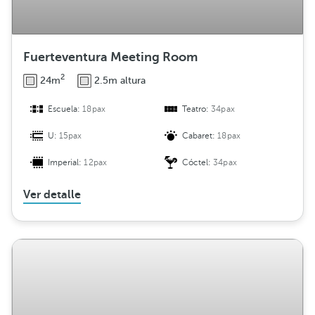
Fuerteventura Meeting Room
2
24m
2.5m altura
Escuela:
18pax
Teatro:
34pax
U:
15pax
Cabaret:
18pax
Imperial:
12pax
Cóctel:
34pax
Ver detalle