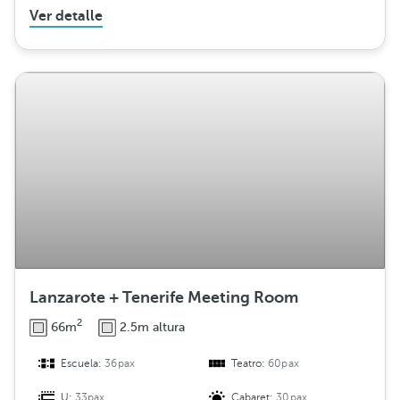
Ver detalle
Lanzarote + Tenerife Meeting Room
2
66m
2.5m altura
Escuela:
36pax
Teatro:
60pax
U:
33pax
Cabaret:
30pax