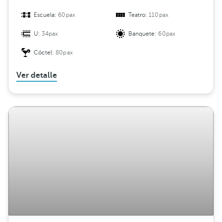
Escuela:
60pax
Teatro:
110pax
U:
34pax
Banquete:
60pax
Cóctel:
80pax
Ver detalle