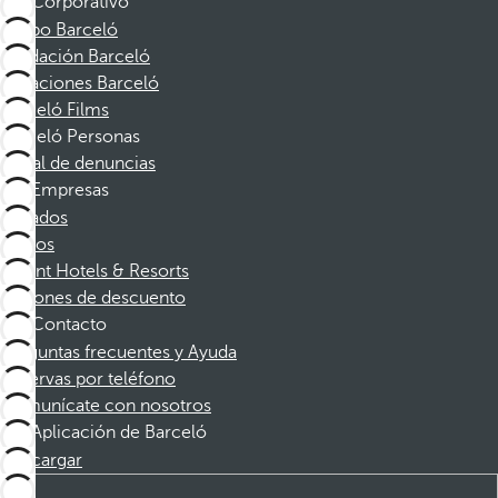
Corporativo
Grupo Barceló
Fundación Barceló
Vacaciones Barceló
Barceló Films
Barceló Personas
Canal de denuncias
Empresas
Afiliados
Socios
Dorint Hotels & Resorts
Cupones de descuento
Contacto
Preguntas frecuentes y Ayuda
Reservas por teléfono
Comunícate con nosotros
Aplicación de Barceló
Descargar