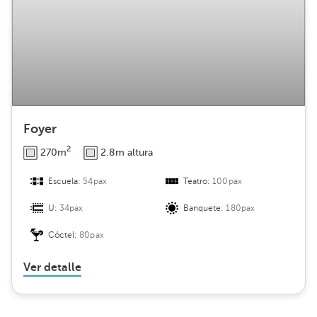
Foyer
2
270m
2.8m altura
Escuela:
54pax
Teatro:
100pax
U:
34pax
Banquete:
180pax
Cóctel:
80pax
Ver detalle