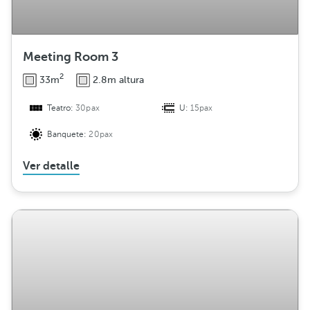
Meeting Room 3
2
33m
2.8m altura
Teatro:
30pax
U:
15pax
Banquete:
20pax
Ver detalle