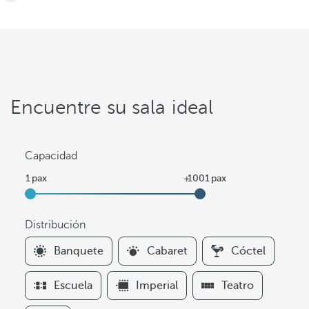
Encuentre su sala ideal
Capacidad
Distribución
F
Banquete
Cabaret
Cóctel
i
l
Escuela
Imperial
Teatro
t