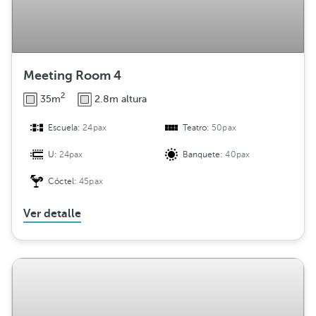
Meeting Room 4
2
35m
2.8m altura
Escuela:
24pax
Teatro:
50pax
U:
24pax
Banquete:
40pax
Cóctel:
45pax
Ver detalle