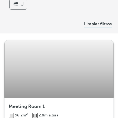
e
U
r
s
D
Limpiar filtros
i
s
t
r
i
b
u
c
i
ó
n
Meeting Room 1
2
98.2m
2.8m altura