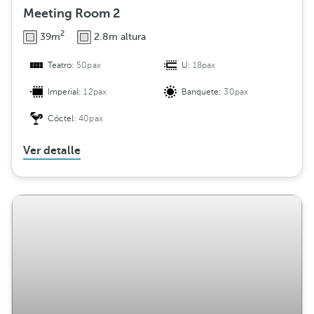
Meeting Room 2
2
39m
2.8m altura
Teatro:
50pax
U:
18pax
Imperial:
12pax
Banquete:
30pax
Cóctel:
40pax
Ver detalle