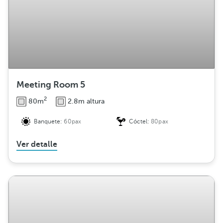
Meeting Room 5
2
80m
2.8m altura
Banquete:
60pax
Cóctel:
80pax
Ver detalle