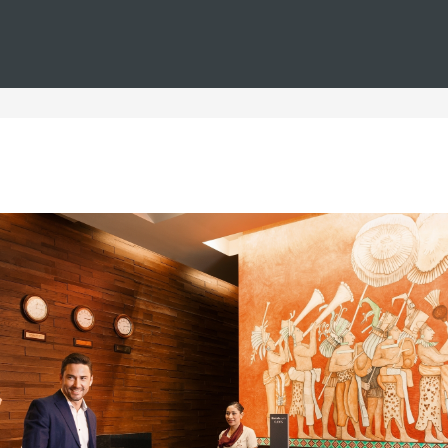
Estás en
Barceló
Hoteles
i--playa-tambor--premium-level
s en Playa Tambor premiu
s Playa Tambor premium level, situados en la hermosa Playa Ta
una experiencia única, combinando