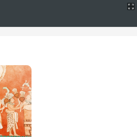
m level
mbor, Costa Rica. Estos hoteles ofrecen