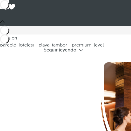
Hotele
Descubra la exclusividad de los hotele
Estás en
Barceló
Hoteles
i--playa-tambor--premium-level
Seguir leyendo