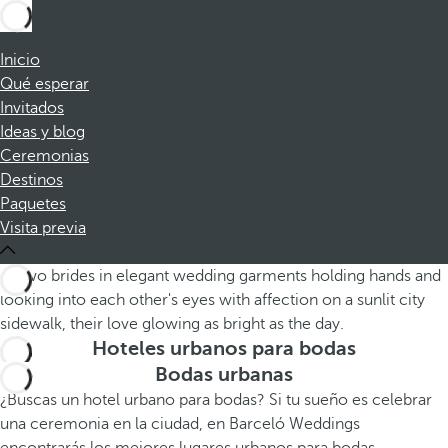
Inicio
Qué esperar
Invitados
Ideas y blog
Ceremonias
Destinos
Paquetes
Visita previa
Hoteles urbanos para bodas
Bodas urbanas
¿Buscas un hotel urbano para bodas? Si tu sueño es celebrar
una ceremonia en la ciudad, en Barceló Weddings