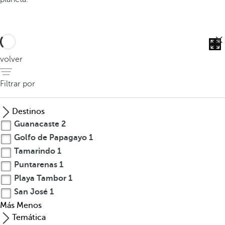
volver
Filtrar por
C
o
Destinos
n
Guanacaste
2
c
Golfo de Papagayo
1
e
Tamarindo
1
n
Puntarenas
1
t
Playa Tambor
1
r
San José
1
a
Más
Menos
c
Temática