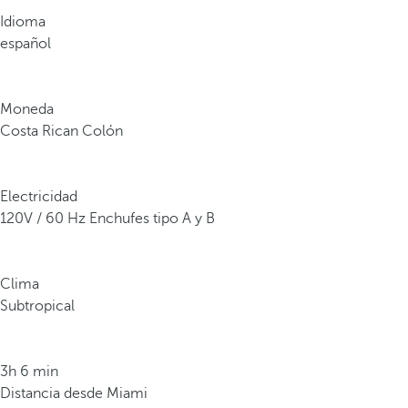
r
Idioma
c
español
a
d
e
Moneda
l
Costa Rican Colón
5
%
d
Electricidad
e
120V / 60 Hz Enchufes tipo A y B
t
o
d
Clima
a
Subtropical
l
a
b
3h 6 min
i
Distancia desde Miami
o