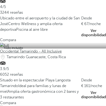
p
4/5
e
3244 reseñas
r
Ubicado entre el aeropuerto y la ciudad de San
Desde
f
José
Centro Wellness y amplia oferta
67
/noche
i
deportiva
Piscina al aire libre
Ver
c
disponibilidad
i
Compara
e
Todo incluido
t
Occidental Tamarindo - All Inclusive
e
Tamarindo Guanacaste, Costa Rica
r
r
3.9/5
e
6052 reseñas
s
Situado en la espectacular Playa Langosta
Desde
t
Tamarindo
Ideal para familias y lunas de
161
/noche
r
miel
Amplia oferta gastronómica con 2 bares y
Ver
e
disponibilidad
3 restaurantes
d
Compara