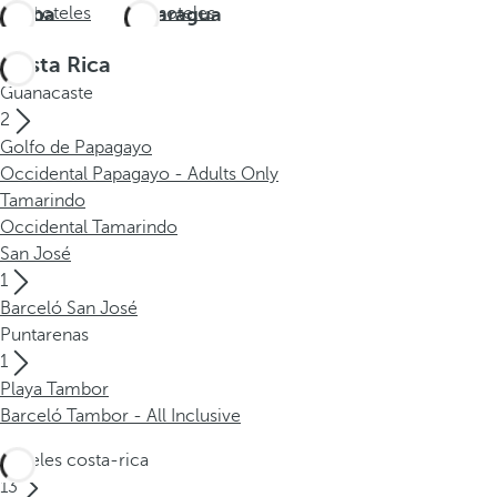
Aruba
Ver hoteles
Nicaragua
Ver hoteles
Costa Rica
Guanacaste
2
Golfo de Papagayo
Occidental Papagayo - Adults Only
Tamarindo
Occidental Tamarindo
San José
1
Barceló San José
Puntarenas
1
Playa Tambor
Barceló Tambor - All Inclusive
Hoteles costa-rica
13