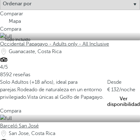
m
e
Comparar
n
Mapa
o
Compara
s
Todo incluido
d
Occidental Papagayo - Adults only - All Inclusive
e
Guanacaste, Costa Rica
l
0
4/5
,
8592 reseñas
0
Solo Adultos (+18 años), ideal para
Desde
3
parejas.
Rodeado de naturaleza en un entorno
132
/noche
%
privilegiado.
Vista únicas al Golfo de Papagayo.
Ver
d
disponibilidad
e
Compara
l
a
Barceló San José
s
San Jose, Costa Rica
u