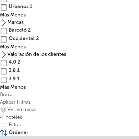
u
Urbanos
1
n
Más
Menos
q
Marcas
u
Barceló
2
e
Occidental
2
C
o
Más
Menos
s
Valoración de los clientes
t
4.0
2
a
3.8
1
R
3.9
1
i
Más
Menos
c
Borrar
a
Aplicar Filtros
c
Ver en mapa
u
4
hoteles
b
Filtrar
r
Ordenar
e