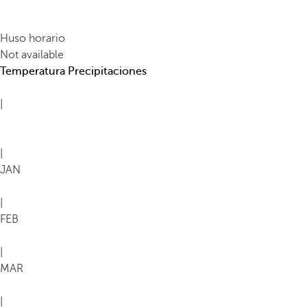
d
i
Huso horario
v
Not available
e
Temperatura
Precipitaciones
r
s
|
i
d
a
|
d
JAN
m
u
|
n
FEB
d
i
|
a
MAR
l
.
|