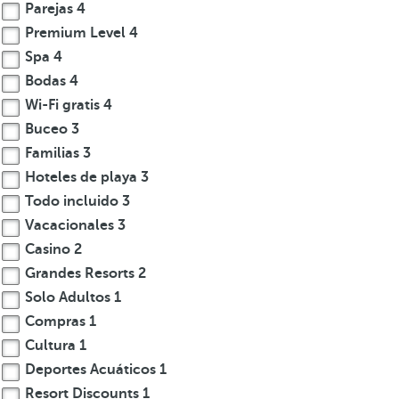
i
Parejas
4
ó
Premium Level
4
Spa
4
n
Bodas
4
ú
Wi-Fi gratis
4
n
Buceo
3
i
Familias
3
c
Hoteles de playa
3
a
Todo incluido
3
d
Vacacionales
3
e
Casino
2
f
Grandes Resorts
2
a
Solo Adultos
1
u
Compras
1
n
Cultura
1
a
Deportes Acuáticos
1
A
Resort Discounts
1