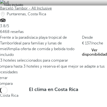
e
Todo incluido
l
Barceló Tambor - All Inclusive
p
Puntarenas, Costa Rica
l
a
3.8/5
n
6468 reseñas
e
Frente a la paradisíaca playa tropical de
Desde
t
Tambor
Ideal para familias y lunas de
137
/noche
a
miel
Amplia oferta de comida y bebida todo
Ver
,
disponibilidad
incluido
a
/3 hoteles seleccionados para comparar
l
mpara hasta 3 hoteles y reserva el que mejor se adapte a tus
b
ecesidades
e
errar
r
ompara
g
El clima en Costa Rica
a
Costa Rica
c
e