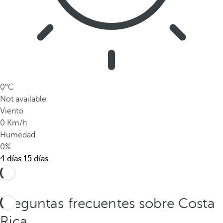
n
i
c
a
s
d
e
0°C
l
Not available
p
Viento
a
0 Km/h
í
Humedad
s
0%
.
4 días
15 días
Preguntas frecuentes sobre Costa
Rica