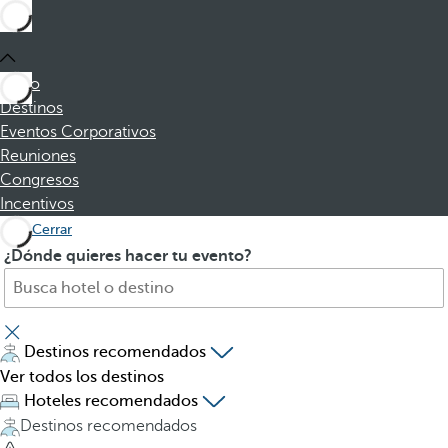
Inicio
Destinos
Eventos Corporativos
Reuniones
Congresos
Incentivos
Cerrar
B
A
¿Dónde quieres hacer tu evento?
u
l
s
p
c
u
a
l
Destinos recomendados
h
s
Ver todos los destinos
o
a
Hoteles recomendados
t
r
Destinos recomendados
e
l