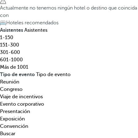
l
a
Actualmente no tenemos ningún hotel o destino que coincida
,
t
con
d
e
Hoteles recomendados
e
c
Asistentes
Asistentes
s
l
1-150
t
a
151-300
i
d
301-600
n
e
601-1000
o
f
Más de 1001
,
l
Tipo de evento
Tipo de evento
t
e
Reunión
e
c
Congreso
m
h
Viaje de incentivos
á
a
Evento corporativo
t
h
Presentación
i
a
Exposición
c
c
Convención
a
i
Buscar