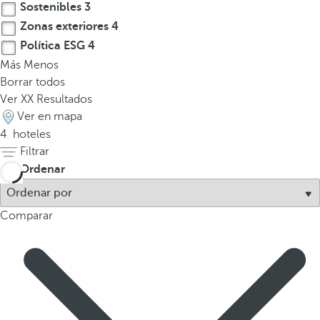
Sostenibles
3
a
Zonas exteriores
4
a
b
Política ESG
4
a
Más
Menos
j
Borrar todos
o
Ver
XX
Resultados
p
Ver en mapa
a
4
hoteles
r
Filtrar
a
Ordenar
n
a
Comparar
v
e
g
a
r
a
l