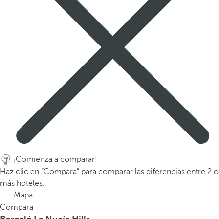
a
p
r
i
m
e
r
a
o
p
c
i
ó
¡Comienza a comparar!
n
Haz clic en “Compara” para comparar las diferencias entre 2 o
d
más hoteles.
e
Mapa
l
Compara
a