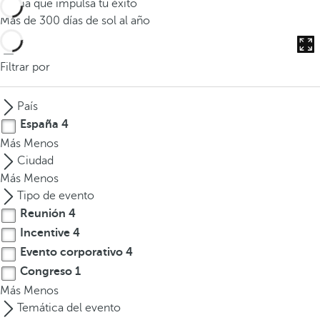
Clima que impulsa tu éxito
o
Más de 300 días de sol al año
d
u
c
Filtrar por
i
r
País
t
España
4
r
Más
Menos
e
Ciudad
s
Más
Menos
o
Tipo de evento
m
Reunión
4
á
Incentive
4
s
c
Evento corporativo
4
a
Congreso
1
r
Más
Menos
a
Temática del evento
c