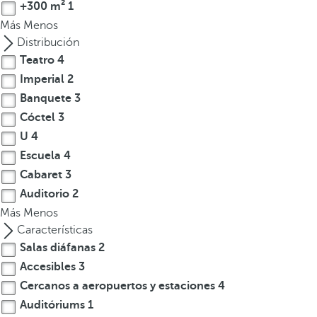
l
+300 m²
1
a
Más
Menos
t
Distribución
e
Teatro
4
c
Imperial
2
l
Banquete
3
a
Cóctel
3
d
U
4
e
Escuela
4
f
l
Cabaret
3
e
Auditorio
2
c
Más
Menos
h
Características
a
Salas diáfanas
2
h
Accesibles
3
a
Cercanos a aeropuertos y estaciones
4
c
Auditóriums
1
i