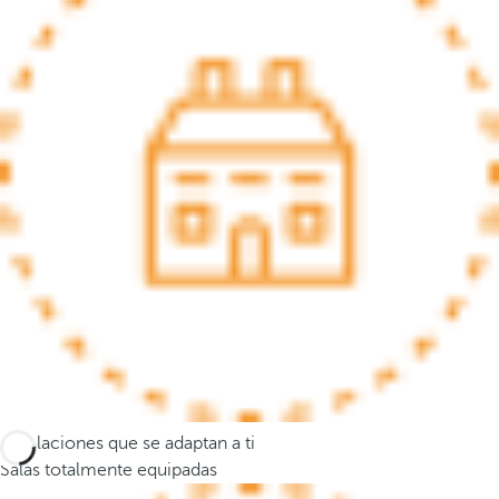
s
e
m
u
e
v
e
a
l
a
p
r
i
m
e
r
Instalaciones que se adaptan a ti
a
Salas totalmente equipadas
o