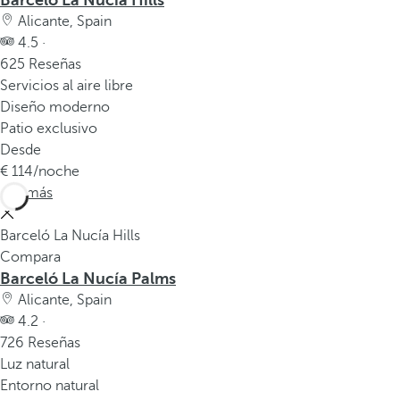
Barceló La Nucía Hills
v
Alicante, Spain
e
4.5 ·
n
625 Reseñas
t
Servicios al aire libre
a
Diseño moderno
n
Patio exclusivo
a
Desde
e
114
/noche
m
Ver más
e
r
Barceló La Nucía Hills
g
Compara
e
Barceló La Nucía Palms
n
Alicante, Spain
t
4.2 ·
e
726 Reseñas
.
Luz natural
Entorno natural