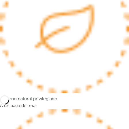
a
n
a
e
m
e
r
g
e
n
t
e
y
e
Entorno natural privilegiado
l
A un paso del mar
f
o
c
o