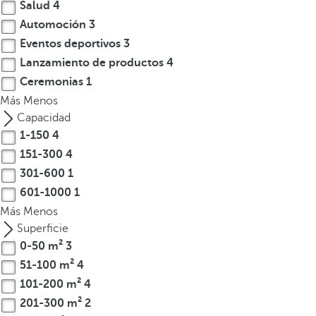
Salud
4
t
Automoción
3
e
Eventos deportivos
3
r
Lanzamiento de productos
4
e
Ceremonias
1
s
Más
,
Menos
p
Capacidad
u
1-150
4
e
151-300
4
d
301-600
1
e
601-1000
1
s
Más
Menos
p
Superficie
u
0-50 m²
3
l
51-100 m²
4
s
101-200 m²
4
a
201-300 m²
2
r