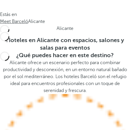
.
a
.
a
Estás en
.
b
Meet Barceló
Alicante
a
Alicante
j
o
Hoteles en Alicante con espacios, salones y
,
salas para eventos
s
¿Qué puedes hacer en este destino?
e
Alicante ofrece un escenario perfecto para combinar
a
productividad y desconexión, en un entorno natural bañado
b
por el sol mediterráneo. Los hoteles Barceló son el refugio
r
ideal para encuentros profesionales con un toque de
e
serenidad y frescura.
l
a
v
e
n
t