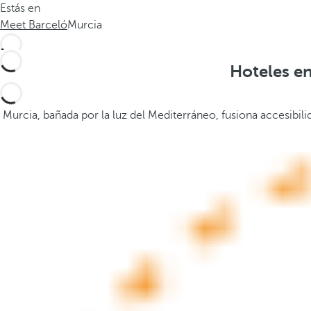
Estás en
.
a
Meet Barceló
Murcia
.
b
a
j
Hoteles en
o
,
s
Murcia, bañada por la luz del Mediterráneo, fusiona accesibil
e
a
b
r
e
l
a
v
e
n
t