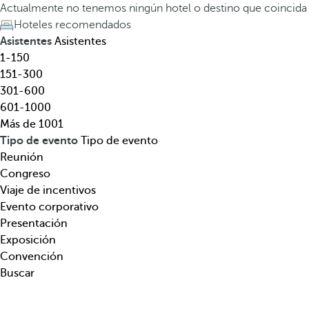
l
a
Actualmente no tenemos ningún hotel o destino que coincida
,
t
Hoteles recomendados
d
e
Asistentes
Asistentes
e
c
1-150
s
l
151-300
t
a
301-600
i
d
601-1000
n
e
Más de 1001
o
f
Tipo de evento
Tipo de evento
,
l
Reunión
t
e
Congreso
e
c
Viaje de incentivos
m
h
Evento corporativo
á
a
Presentación
t
h
Exposición
i
a
Convención
c
c
Buscar
a
i
.
a