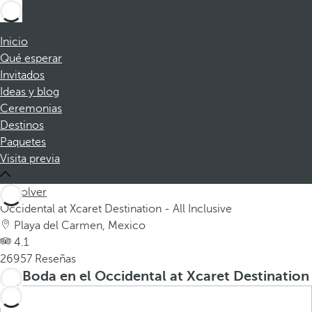
Inicio
Qué esperar
Invitados
Ideas y blog
Ceremonias
Destinos
Paquetes
Visita previa
Volver
Occidental at Xcaret Destination - All Inclusive
Playa del Carmen, Mexico
4.1
26957 Reseñas
Tu Boda en el Occidental at Xcaret Destination